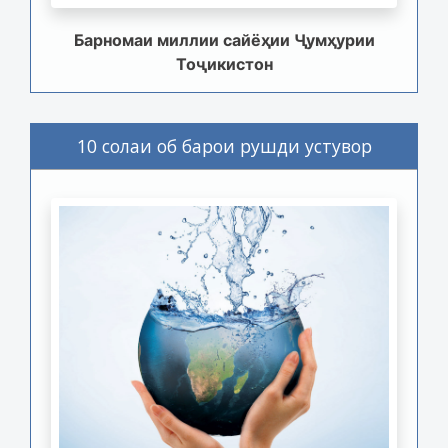
Барномаи миллии сайёҳии Ҷумҳурии
Тоҷикистон
10 солаи об барои рушди устувор