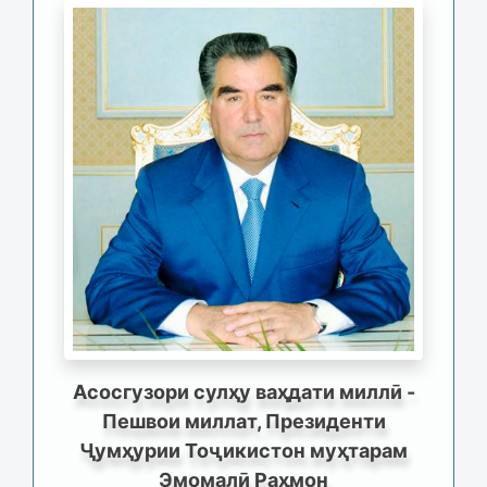
Асосгузори сулҳу ваҳдати миллӣ -
Пешвои миллат, Президенти
Ҷумҳурии Тоҷикистон муҳтарам
Эмомалӣ Раҳмон