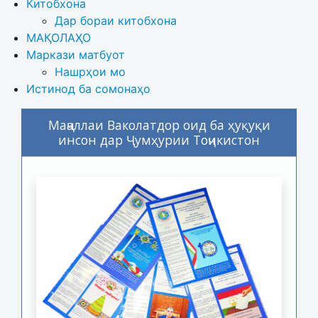
Китобхона
Дар бораи китобхона 
МАҚОЛАҲО
Маркази матбуот
Нашрҳои мо
Истинод ба сомонаҳо
Маҷаллаи Ваколатдор оид ба ҳуқуқи
инсон дар Ҷумҳурии Тоҷикистон