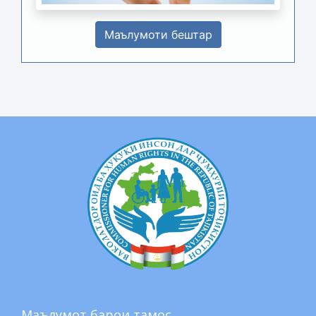
Маълумоти бештар
Маълумот барои тамос