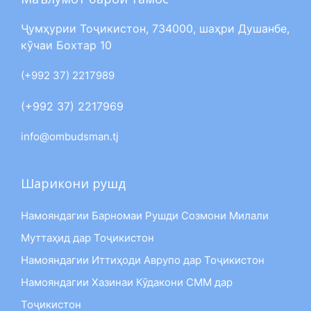
Ҷумҳурии Тоҷикистон, 734000, шаҳри Душанбе,
кӯчаи Бохтар 10
(+992 37) 2217989
(+992 37) 2217969
info@ombudsman.tj
Шарикони рушд
Намояндагии Барномаи Рушди Созмони Милали
Муттаҳид дар Тоҷикистон
Намояндагии Иттиҳоди Аврупо дар Тоҷикистон
Намояндагии Хазинаи Кӯдакони СММ дар
Тоҷикистон