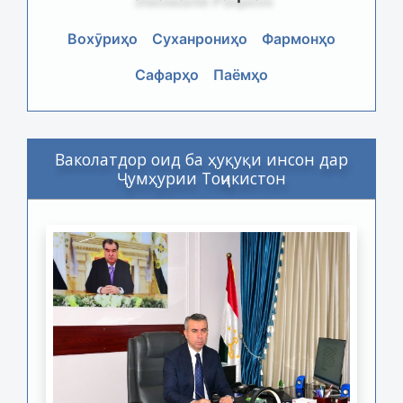
Вохӯриҳо
Суханрониҳо
Фармонҳо
Сафарҳо
Паёмҳо
Ваколатдор оид ба ҳуқуқи инсон дар
Ҷумҳурии Тоҷикистон