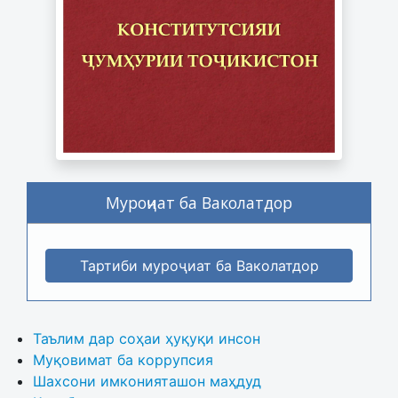
Муроҷиат ба Ваколатдор
Тартиби муроҷиат ба Ваколатдор
Таълим дар соҳаи ҳуқуқи инсон
Муқовимат ба коррупсия
Шахсони имконияташон маҳдуд