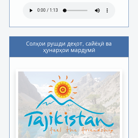
Солҳои рушди деҳот, сайёҳӣ ва
ҳунарҳои мардумӣ