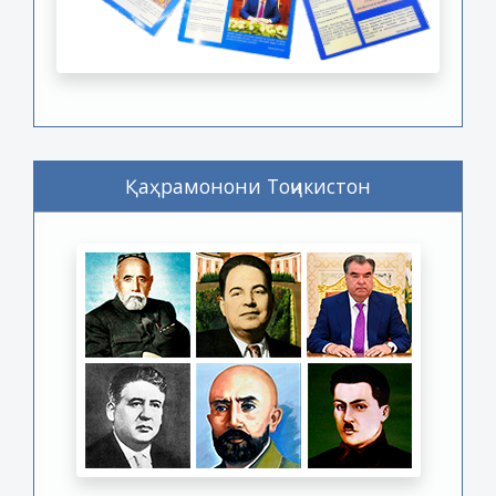
Қаҳрамонони Тоҷикистон