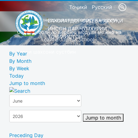
Тоҷикӣ
Русский
Это демонстрационная версия модуля
ВАКОЛАТДОР ОИД БА ҲУҚУҚИ
ИНСОН ДАР ҶУМҲУРИИ
Скачать полную версию модуля можно на
ТОҶИКИСТОН
сайте Joomla School
Барои шахсони сустбин
By Year
By Month
By Week
Today
Jump to month
Jump to month
Preceding Day