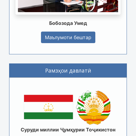
Бобозода Умед
Маълумоти бештар
Рамзҳои давлатӣ
Суруди миллии Ҷумҳурии Тоҷикистон