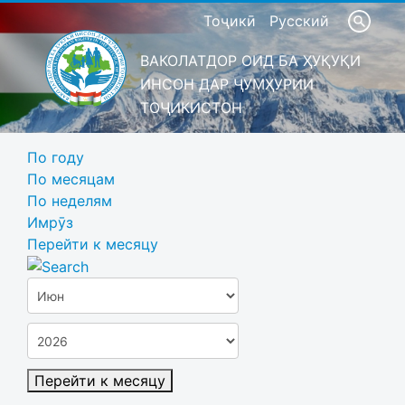
Тоҷикӣ
Русский
ВАКОЛАТДОР ОИД БА ҲУҚУҚИ
ИНСОН ДАР ҶУМҲУРИИ
ТОҶИКИСТОН
По году
По месяцам
По неделям
Имрӯз
Перейти к месяцу
Перейти к месяцу