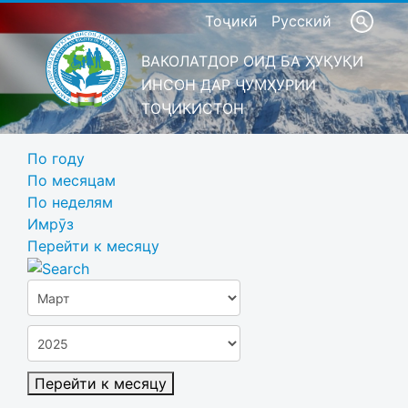
Тоҷикӣ
Русский
ВАКОЛАТДОР ОИД БА ҲУҚУҚИ
ИНСОН ДАР ҶУМҲУРИИ
ТОҶИКИСТОН
По году
По месяцам
По неделям
Имрӯз
Перейти к месяцу
Перейти к месяцу