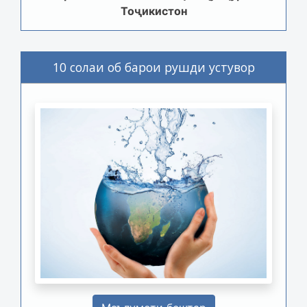
Тоҷикистон
10 солаи об барои рушди устувор