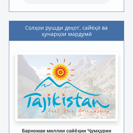
Солҳои рушди деҳот, сайёҳӣ ва
ҳунарҳои мардумӣ
Барномаи миллии сайёҳии Ҷумҳурии