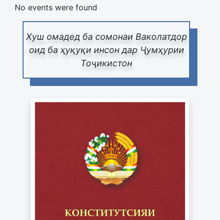
No events were found
Хуш омадед ба сомонаи Ваколатдор
оид ба ҳуқуқи инсон дар Ҷумҳурии
Тоҷикистон