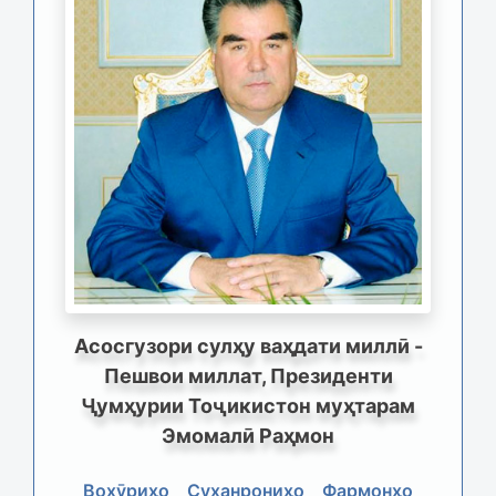
Асосгузори сулҳу ваҳдати миллӣ -
Пешвои миллат, Президенти
Ҷумҳурии Тоҷикистон муҳтарам
Эмомалӣ Раҳмон
Вохӯриҳо
Суханрониҳо
Фармонҳо