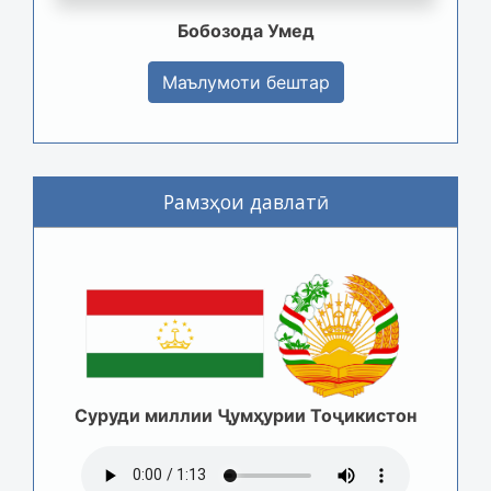
Бобозода Умед
Маълумоти бештар
Рамзҳои давлатӣ
Суруди миллии Ҷумҳурии Тоҷикистон