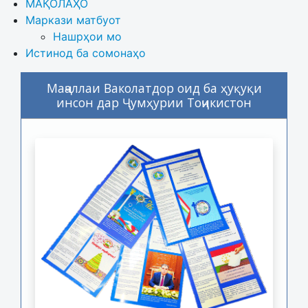
МАҚОЛАҲО
Маркази матбуот
Нашрҳои мо
Истинод ба сомонаҳо
Маҷаллаи Ваколатдор оид ба ҳуқуқи
инсон дар Ҷумҳурии Тоҷикистон