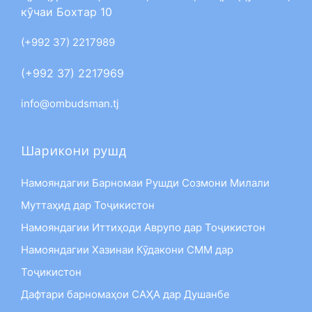
кӯчаи Бохтар 10
(+992 37) 2217989
(+992 37) 2217969
info@ombudsman.tj
Шарикони рушд
Намояндагии Барномаи Рушди Созмони Милали
Муттаҳид дар Тоҷикистон
Намояндагии Иттиҳоди Аврупо дар Тоҷикистон
Намояндагии Хазинаи Кӯдакони СММ дар
Тоҷикистон
Дафтари барномаҳои САҲА дар Душанбе