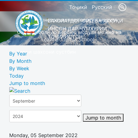
Тоҷикӣ
Русский
Это демонстрационная версия модуля
ВАКОЛАТДОР ОИД БА ҲУҚУҚИ
ИНСОН ДАР ҶУМҲУРИИ
Скачать полную версию модуля можно на
ТОҶИКИСТОН
сайте Joomla School
Барои шахсони сустбин
By Year
By Month
By Week
Today
Jump to month
Jump to month
Monday, 05 September 2022