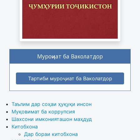
Муроҷиат ба Ваколатдор
Тартиби муроҷиат ба Ваколатдор
Таълим дар соҳаи ҳуқуқи инсон
Муқовимат ба коррупсия
Шахсони имконияташон маҳдуд
Китобхона
Дар бораи китобхона 