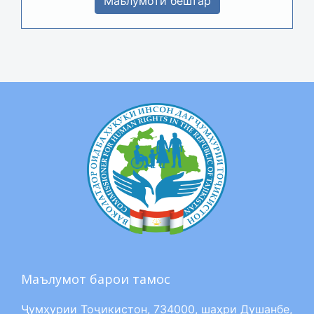
Маълумоти бештар
Маълумот барои тамос
Ҷумҳурии Тоҷикистон, 734000, шаҳри Душанбе,