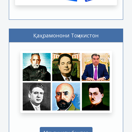
Қаҳрамонони Тоҷикистон