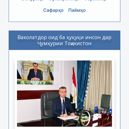
Сафарҳо
Паёмҳо
Ваколатдор оид ба ҳуқуқи инсон дар
Ҷумҳурии Тоҷикистон