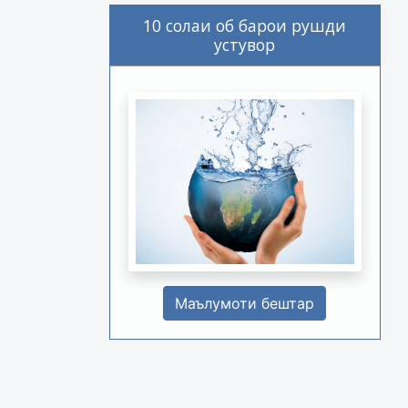
10 солаи об барои рушди
устувор
Маълумоти бештар