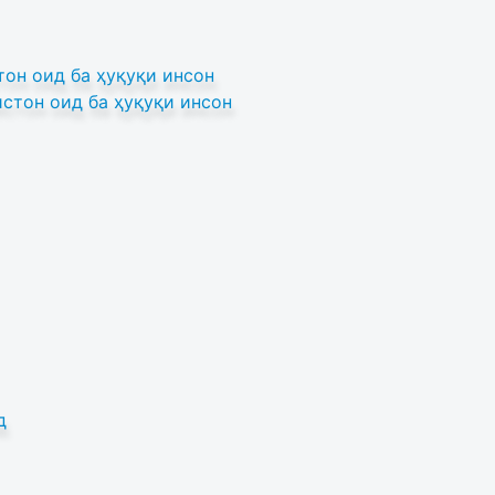
он оид ба ҳуқуқи инсон
стон оид ба ҳуқуқи инсон
д