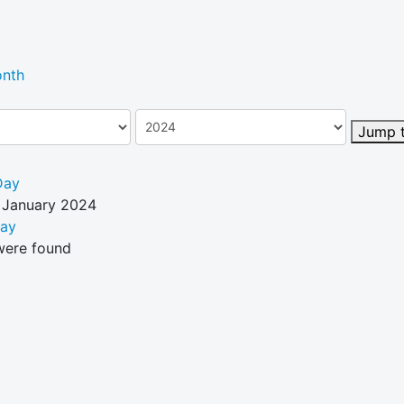
nth
Jump 
Day
 January 2024
Day
were found