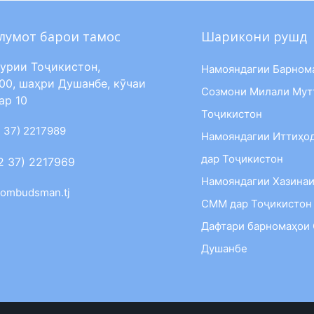
лумот барои тамос
Шарикони рушд
урии Тоҷикистон,
Намояндагии Барном
00, шаҳри Душанбе, кӯчаи
Созмони Милали Мут
ар 10
Тоҷикистон
 37) 2217989
Намояндагии Иттиҳо
дар Тоҷикистон
2 37) 2217969
Намояндагии Хазинаи
ombudsman.tj
СММ дар Тоҷикистон
Дафтари барномаҳои
Душанбе