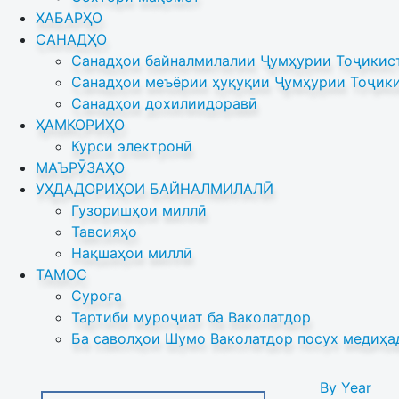
ХАБАРҲО
САНАДҲО
Санадҳои байналмилалии Ҷумҳурии Тоҷикист
Санадҳои меъёрии ҳуқуқии Ҷумҳурии Тоҷики
Санадҳои дохилиидоравӣ
ҲАМКОРИҲО
Курси электронӣ
МАЪРӮЗАҲО
УҲДАДОРИҲОИ БАЙНАЛМИЛАЛӢ
Гузоришҳои миллӣ
Тавсияҳо
Нақшаҳои миллӣ
ТАМОС
Суроға
Тартиби муроҷиат ба Ваколатдор
Ба саволҳои Шумо Ваколатдор посух медиҳа
By Year