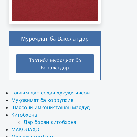
Муроҷиат ба Ваколатдор
Тартиби муроҷиат ба
Ваколатдор
Таълим дар соҳаи ҳуқуқи инсон
Муқовимат ба коррупсия
Шахсони имконияташон маҳдуд
Китобхона
Дар бораи китобхона 
МАҚОЛАҲО
Маркази матбуот