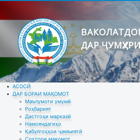
ВАКОЛАТДОР
ДАР ҶУМҲУР
АСОСӢ
ДАР БОРАИ МАҚОМОТ
Маълумоти умумӣ
Роҳбарият
Дастгоҳи марказӣ
Намояндагиҳо
Қабулгоҳҳои ҷамъиятӣ
Сохтори мақомот