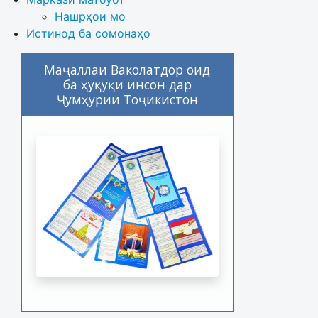
Нашрҳои мо
Истинод ба сомонаҳо
Маҷаллаи Ваколатдор оид
ба ҳуқуқи инсон дар
Ҷумҳурии Тоҷикистон