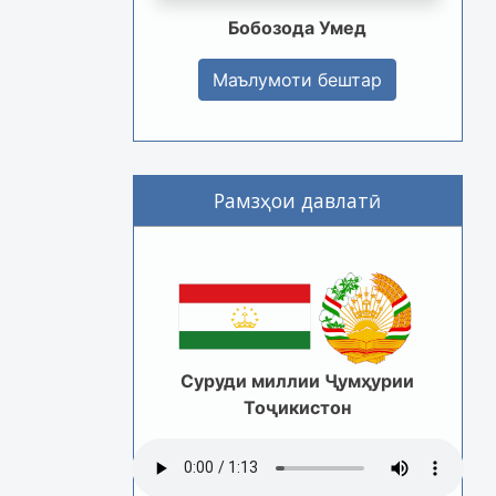
Бобозода Умед
Маълумоти бештар
Рамзҳои давлатӣ
Суруди миллии Ҷумҳурии
Тоҷикистон