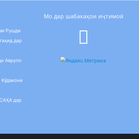
Мо дар шабакаҳои иҷтимоӣ
аи Рушди
таҳид дар
ди Аврупо
 Кӯдакони
 САҲА дар