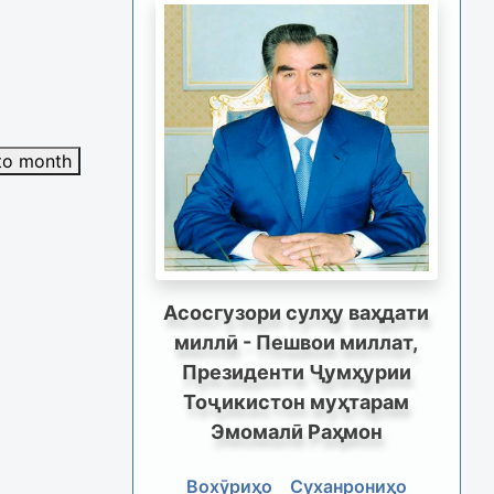
to month
Асосгузори сулҳу ваҳдати
миллӣ - Пешвои миллат,
Президенти Ҷумҳурии
Тоҷикистон муҳтарам
Эмомалӣ Раҳмон
Вохӯриҳо
Суханрониҳо