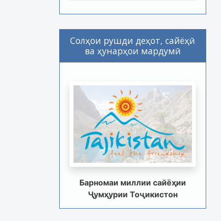
Солҳои рушди деҳот, сайёҳӣ
ва ҳунарҳои мардумӣ
Барномаи миллии сайёҳии
Ҷумҳурии Тоҷикистон