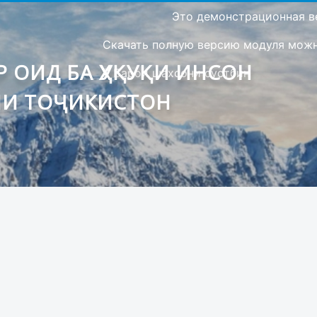
Это демонстрационная в
Скачать полную версию модуля можно
 ОИД БА ҲУҚУҚИ ИНСОН
Барои шахсони сустбин
ИИ ТОҶИКИСТОН