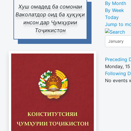
By Month
Хуш омадед ба сомонаи
By Week
Ваколатдор оид ба ҳуқуқи
Today
инсон дар Ҷумҳурии
Jump to mo
Тоҷикистон
Preceding 
Monday, 15
Following 
No events 