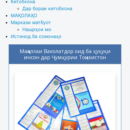
Китобхона
Дар бораи китобхона 
МАҚОЛАҲО
Маркази матбуот
Нашрҳои мо
Истинод ба сомонаҳо
Маҷаллаи Ваколатдор оид ба ҳуқуқи
инсон дар Ҷумҳурии Тоҷикистон