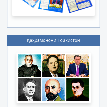
Қаҳрамонони Тоҷикистон