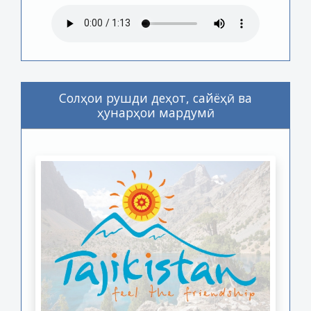
Солҳои рушди деҳот, сайёҳӣ ва
ҳунарҳои мардумӣ