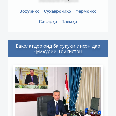
Вохӯриҳо
Суханрониҳо
Фармонҳо
Сафарҳо
Паёмҳо
Ваколатдор оид ба ҳуқуқи инсон дар
Ҷумҳурии Тоҷикистон