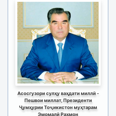
Асосгузори сулҳу ваҳдати миллӣ -
Пешвои миллат, Президенти
Ҷумҳурии Тоҷикистон муҳтарам
Эмомалӣ Раҳмон