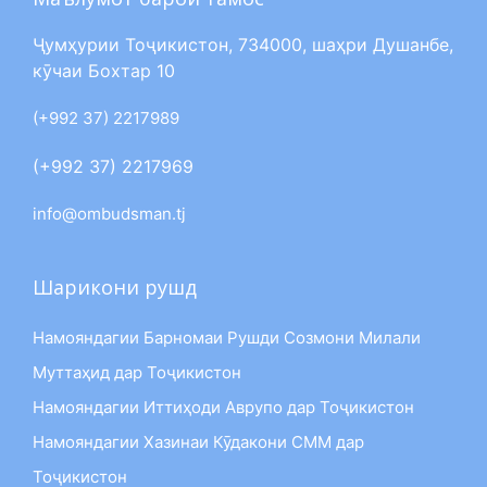
Ҷумҳурии Тоҷикистон, 734000, шаҳри Душанбе,
кӯчаи Бохтар 10
(+992 37) 2217989
(+992 37) 2217969
info@ombudsman.tj
Шарикони рушд
Намояндагии Барномаи Рушди Созмони Милали
Муттаҳид дар Тоҷикистон
Намояндагии Иттиҳоди Аврупо дар Тоҷикистон
Намояндагии Хазинаи Кӯдакони СММ дар
Тоҷикистон