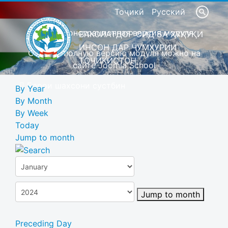
Тоҷикӣ
Русский
Это демонстрационная версия модуля
ВАКОЛАТДОР ОИД БА ҲУҚУҚИ
ИНСОН ДАР ҶУМҲУРИИ
Скачать полную версию модуля можно на
ТОҶИКИСТОН
сайте Joomla School
Барои шахсони сустбин
By Year
By Month
By Week
Today
Jump to month
Jump to month
Preceding Day