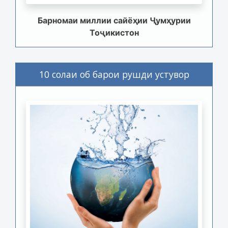
Барномаи миллии сайёҳии Ҷумҳурии
Тоҷикистон
10 солаи об барои рушди устувор