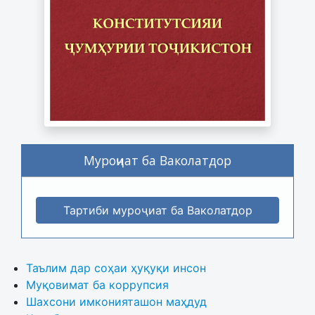
Муроҷиат ба Ваколатдор
Тартиби муроҷиат ба Ваколатдор
Таълим дар соҳаи ҳуқуқи инсон
Муқовимат ба коррупсия
Шахсони имконияташон маҳдуд