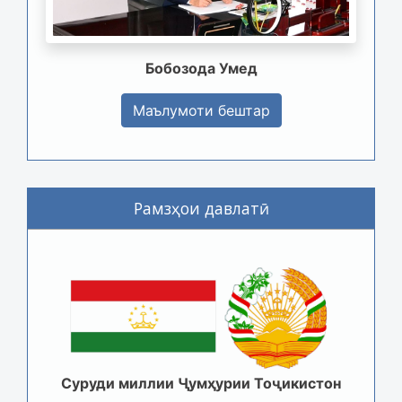
Бобозода Умед
Маълумоти бештар
Рамзҳои давлатӣ
Суруди миллии Ҷумҳурии Тоҷикистон