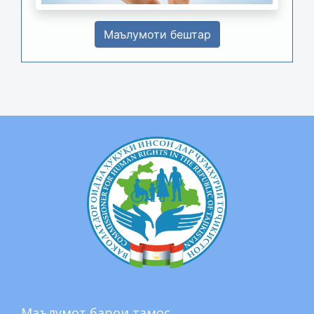
Маълумоти бештар
Маълумот барои тамос