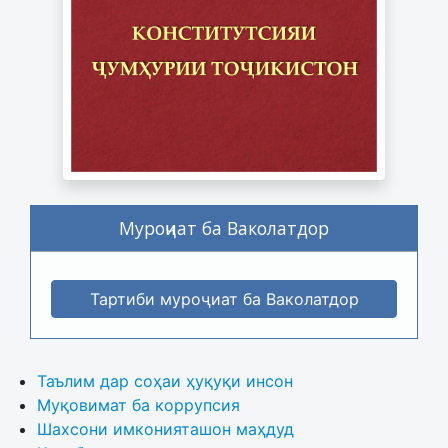
Муроҷиат ба Ваколатдор
Тартиби муроҷиат ба Ваколатдор
Таълим дар соҳаи ҳуқуқи инсон
Муқовимат ба коррупсия
Шахсони имконияташон маҳдуд