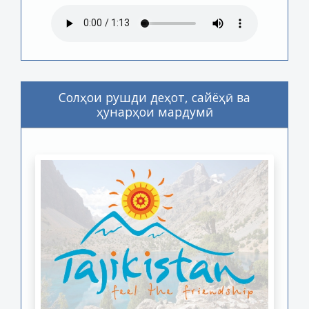
Солҳои рушди деҳот, сайёҳӣ ва
ҳунарҳои мардумӣ