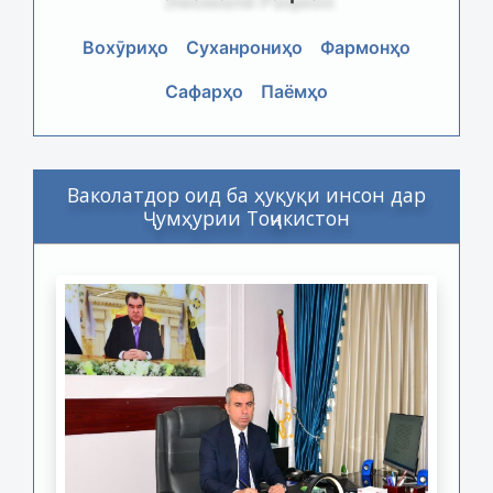
Вохӯриҳо
Суханрониҳо
Фармонҳо
Сафарҳо
Паёмҳо
Ваколатдор оид ба ҳуқуқи инсон дар
Ҷумҳурии Тоҷикистон