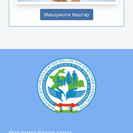
Маълумоти бештар
Маълумот барои тамос