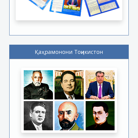
Қаҳрамонони Тоҷикистон