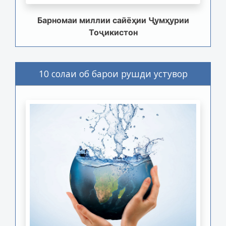
Барномаи миллии сайёҳии Ҷумҳурии
Тоҷикистон
10 солаи об барои рушди устувор