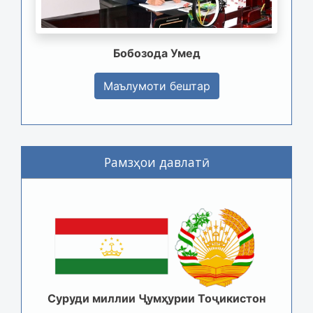
Бобозода Умед
Маълумоти бештар
Рамзҳои давлатӣ
Суруди миллии Ҷумҳурии Тоҷикистон