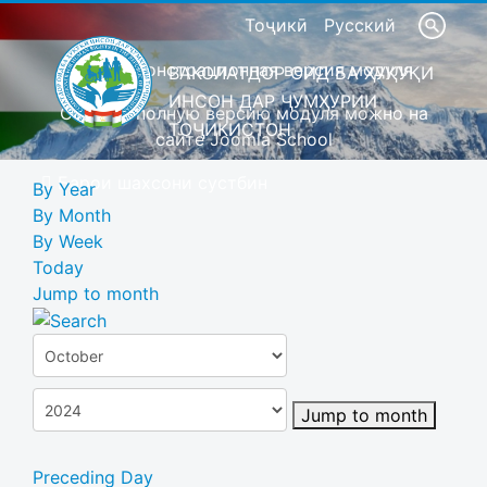
Тоҷикӣ
Русский
Это демонстрационная версия модуля
ВАКОЛАТДОР ОИД БА ҲУҚУҚИ
ИНСОН ДАР ҶУМҲУРИИ
Скачать полную версию модуля можно на
ТОҶИКИСТОН
сайте Joomla School
Барои шахсони сустбин
By Year
By Month
By Week
Today
Jump to month
Jump to month
Preceding Day