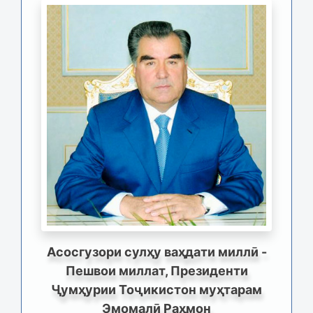
Асосгузори сулҳу ваҳдати миллӣ -
Пешвои миллат, Президенти
Ҷумҳурии Тоҷикистон муҳтарам
Эмомалӣ Раҳмон