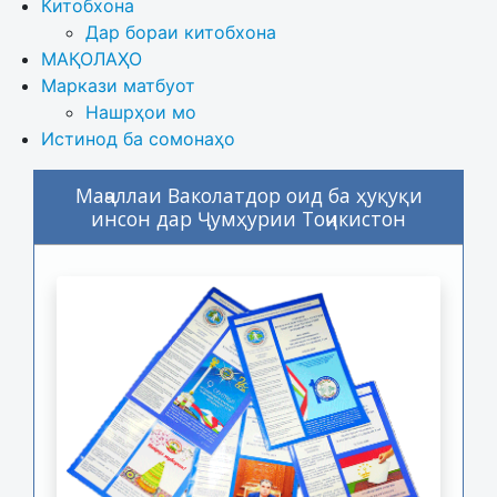
Китобхона
Дар бораи китобхона 
МАҚОЛАҲО
Маркази матбуот
Нашрҳои мо
Истинод ба сомонаҳо
Маҷаллаи Ваколатдор оид ба ҳуқуқи
инсон дар Ҷумҳурии Тоҷикистон