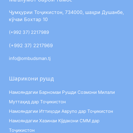
Ҷумҳурии Тоҷикистон, 734000, шаҳри Душанбе,
кӯчаи Бохтар 10
(+992 37) 2217989
(+992 37) 2217969
info@ombudsman.tj
Шарикони рушд
Намояндагии Барномаи Рушди Созмони Милали
Муттаҳид дар Тоҷикистон
Намояндагии Иттиҳоди Аврупо дар Тоҷикистон
Намояндагии Хазинаи Кӯдакони СММ дар
Тоҷикистон