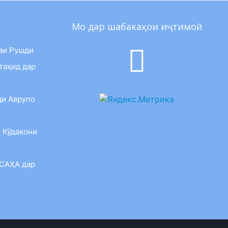
Мо дар шабакаҳои иҷтимоӣ
аи Рушди
таҳид дар
ди Аврупо
 Кӯдакони
 САҲА дар