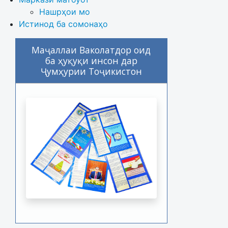
Нашрҳои мо
Истинод ба сомонаҳо
Маҷаллаи Ваколатдор оид
ба ҳуқуқи инсон дар
Ҷумҳурии Тоҷикистон