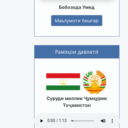
Бобозода Умед
Маълумоти бештар
Рамзҳои давлатӣ
Суруди миллии Ҷумҳурии
Тоҷикистон