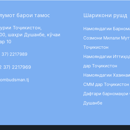
лумот барои тамос
Шарикони рушд
урии Тоҷикистон,
Намояндагии Барном
00, шаҳри Душанбе, кӯчаи
Созмони Милали Мут
ар 10
Тоҷикистон
 37) 2217989
Намояндагии Иттиҳо
дар Тоҷикистон
2 37) 2217969
Намояндагии Хазинаи
ombudsman.tj
СММ дар Тоҷикистон
Дафтари барномаҳои
Душанбе