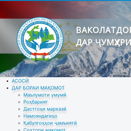
ВАКОЛАТДОР
ДАР ҶУМҲУР
АСОСӢ
ДАР БОРАИ МАҚОМОТ
Маълумоти умумӣ
Роҳбарият
Дастгоҳи марказӣ
Намояндагиҳо
Қабулгоҳҳои ҷамъиятӣ
Сохтори мақомот