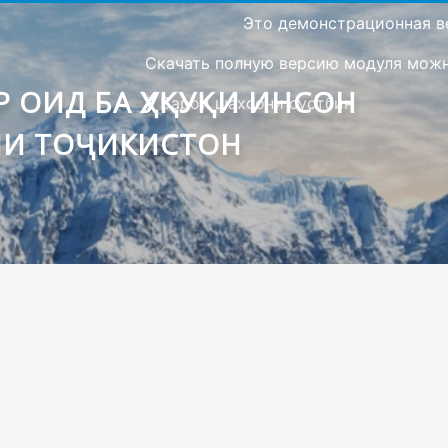
Это демонстрационная в
Скачать полную версию модуля можно
 ОИД БА ҲУҚУҚИ ИНСОН
Барои шахсони сустбин
ИИ ТОҶИКИСТОН