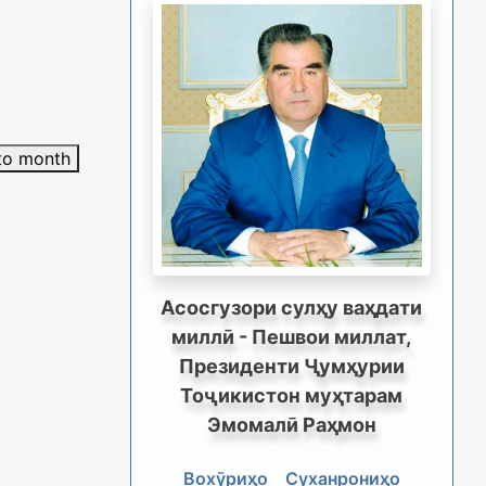
to month
Асосгузори сулҳу ваҳдати
миллӣ - Пешвои миллат,
Президенти Ҷумҳурии
Тоҷикистон муҳтарам
Эмомалӣ Раҳмон
Вохӯриҳо
Суханрониҳо