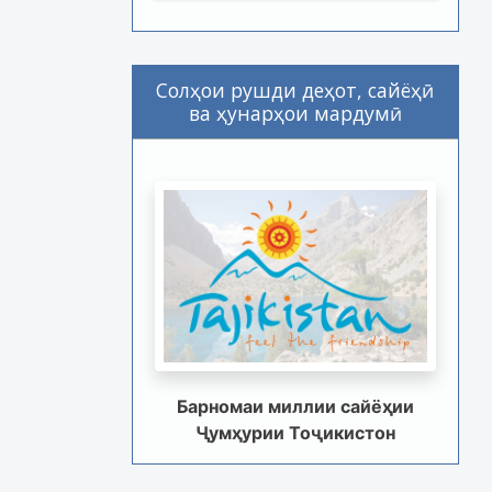
Солҳои рушди деҳот, сайёҳӣ
ва ҳунарҳои мардумӣ
Барномаи миллии сайёҳии
Ҷумҳурии Тоҷикистон