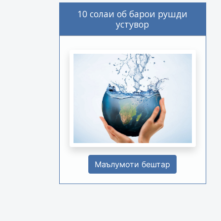
10 солаи об барои рушди
устувор
Маълумоти бештар