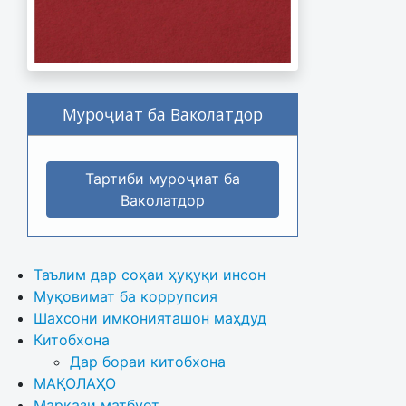
Муроҷиат ба Ваколатдор
Тартиби муроҷиат ба
Ваколатдор
Таълим дар соҳаи ҳуқуқи инсон
Муқовимат ба коррупсия
Шахсони имконияташон маҳдуд
Китобхона
Дар бораи китобхона 
МАҚОЛАҲО
Маркази матбуот