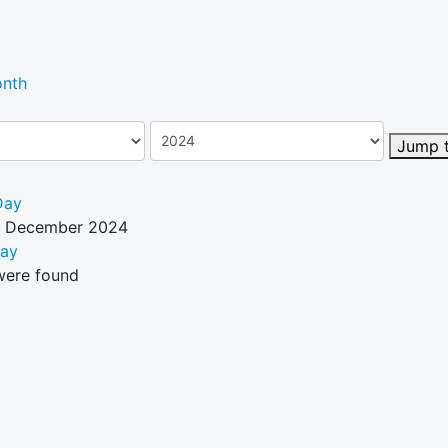
nth
Jump 
Day
3 December 2024
Day
were found