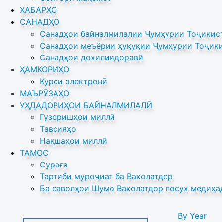
ХАБАРҲО
САНАДҲО
Санадҳои байналмилалии Ҷумҳурии Тоҷикист
Санадҳои меъёрии ҳуқуқии Ҷумҳурии Тоҷики
Санадҳои дохилиидоравӣ
ҲАМКОРИҲО
Курси электронӣ
МАЪРӮЗАҲО
УҲДАДОРИҲОИ БАЙНАЛМИЛАЛӢ
Гузоришҳои миллӣ
Тавсияҳо
Нақшаҳои миллӣ
ТАМОС
Суроға
Тартиби муроҷиат ба Ваколатдор
Ба саволҳои Шумо Ваколатдор посух медиҳа
By Year