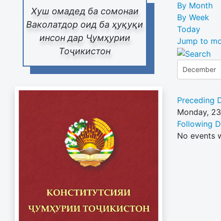
By Month
Хуш омадед ба сомонаи
By Week
Ваколатдор оид ба ҳуқуқи
Today
инсон дар Ҷумҳурии
Jump to mo
Тоҷикистон
Preceding 
Monday, 2
Following 
No events 