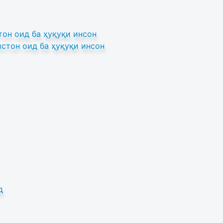
он оид ба ҳуқуқи инсон
стон оид ба ҳуқуқи инсон
д