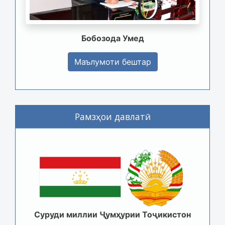
Бобозода Умед
Маълумоти бештар
Рамзҳои давлатӣ
Суруди миллии Ҷумҳурии Тоҷикистон