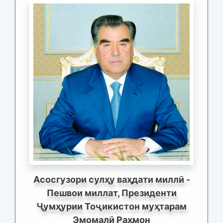
Асосгузори сулҳу ваҳдати миллӣ -
Пешвои миллат, Президенти
Ҷумҳурии Тоҷикистон муҳтарам
Эмомалӣ Раҳмон