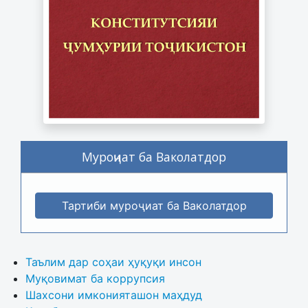
Муроҷиат ба Ваколатдор
Тартиби муроҷиат ба Ваколатдор
Таълим дар соҳаи ҳуқуқи инсон
Муқовимат ба коррупсия
Шахсони имконияташон маҳдуд