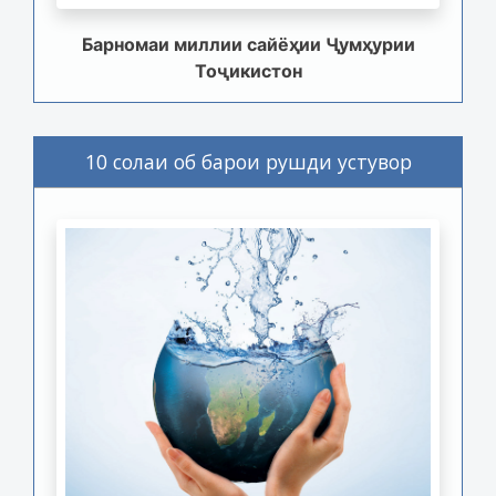
Барномаи миллии сайёҳии Ҷумҳурии
Тоҷикистон
10 солаи об барои рушди устувор