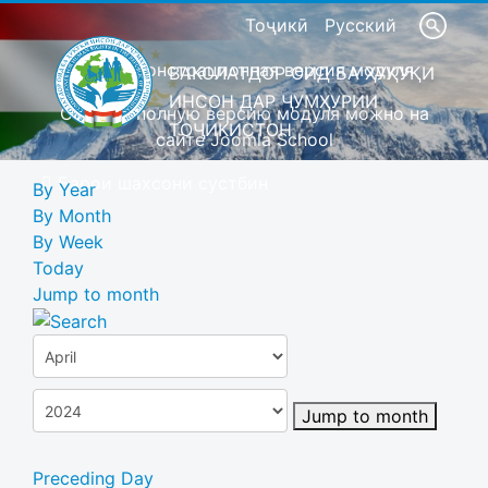
Тоҷикӣ
Русский
Это демонстрационная версия модуля
ВАКОЛАТДОР ОИД БА ҲУҚУҚИ
ИНСОН ДАР ҶУМҲУРИИ
Скачать полную версию модуля можно на
ТОҶИКИСТОН
сайте Joomla School
Барои шахсони сустбин
By Year
By Month
By Week
Today
Jump to month
Jump to month
Preceding Day