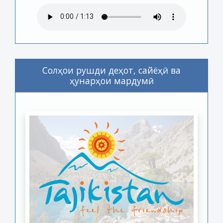
Солҳои рушди деҳот, сайёҳӣ ва
ҳунарҳои мардумӣ