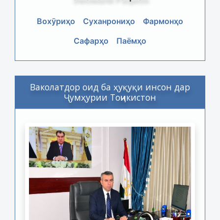
Вохӯриҳо
Суханрониҳо
Фармонҳо
Сафарҳо
Паёмҳо
Ваколатдор оид ба ҳуқуқи инсон дар
Ҷумҳурии Тоҷикистон