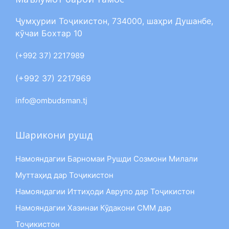
Ҷумҳурии Тоҷикистон, 734000, шаҳри Душанбе,
кӯчаи Бохтар 10
(+992 37) 2217989
(+992 37) 2217969
info@ombudsman.tj
Шарикони рушд
Намояндагии Барномаи Рушди Созмони Милали
Муттаҳид дар Тоҷикистон
Намояндагии Иттиҳоди Аврупо дар Тоҷикистон
Намояндагии Хазинаи Кӯдакони СММ дар
Тоҷикистон