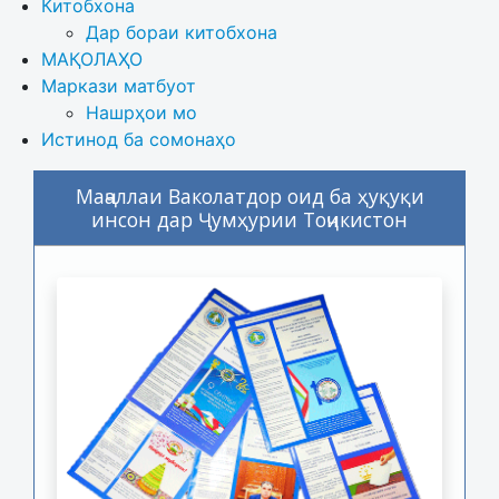
Китобхона
Дар бораи китобхона 
МАҚОЛАҲО
Маркази матбуот
Нашрҳои мо
Истинод ба сомонаҳо
Маҷаллаи Ваколатдор оид ба ҳуқуқи
инсон дар Ҷумҳурии Тоҷикистон