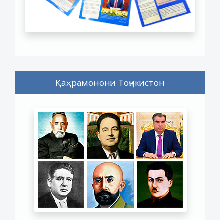
Қаҳрамонони Тоҷикистон