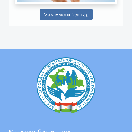
Маълумоти бештар
Маълумот барои тамос