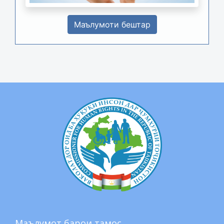
Маълумоти бештар
Маълумот барои тамос