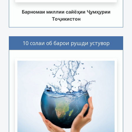
Барномаи миллии сайёҳии Ҷумҳурии
Тоҷикистон
10 солаи об барои рушди устувор