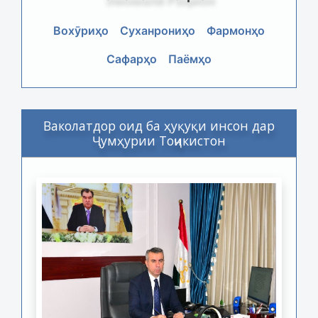
Вохӯриҳо
Суханрониҳо
Фармонҳо
Сафарҳо
Паёмҳо
Ваколатдор оид ба ҳуқуқи инсон дар
Ҷумҳурии Тоҷикистон