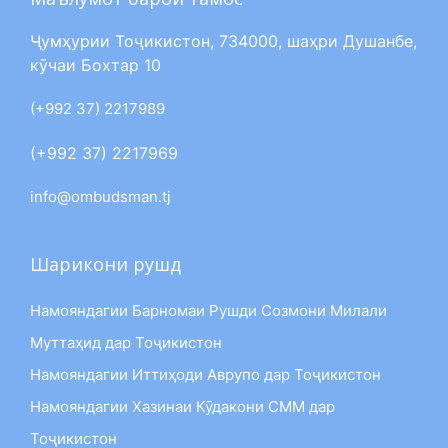
Ҷумҳурии Тоҷикистон, 734000, шаҳри Душанбе,
кӯчаи Бохтар 10
(+992 37) 2217989
(+992 37) 2217969
info@ombudsman.tj
Шарикони рушд
Намояндагии Барномаи Рушди Созмони Милали
Муттаҳид дар Тоҷикистон
Намояндагии Иттиҳоди Аврупо дар Тоҷикистон
Намояндагии Хазинаи Кӯдакони СММ дар
Тоҷикистон