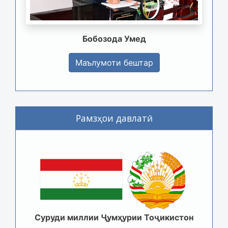
Бобозода Умед
Маълумоти бештар
Рамзҳои давлатӣ
Суруди миллии Ҷумҳурии Тоҷикистон