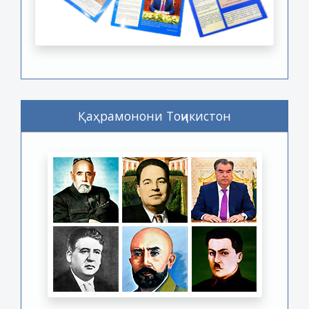
Қаҳрамонони Тоҷикистон