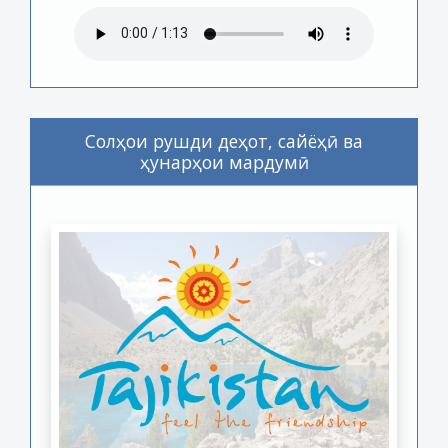
Солҳои рушди деҳот, сайёҳӣ ва
ҳунарҳои мардумӣ