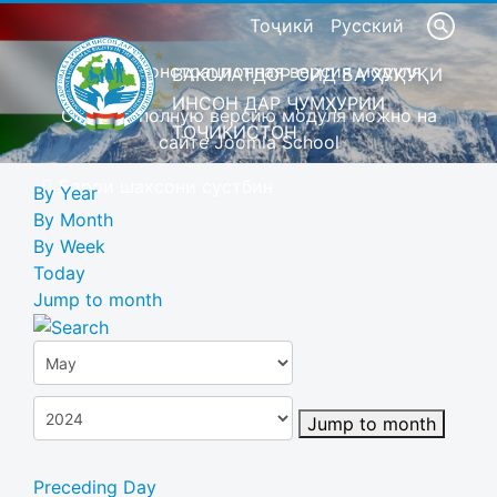
Тоҷикӣ
Русский
Это демонстрационная версия модуля
ВАКОЛАТДОР ОИД БА ҲУҚУҚИ
ИНСОН ДАР ҶУМҲУРИИ
Скачать полную версию модуля можно на
ТОҶИКИСТОН
сайте Joomla School
Барои шахсони сустбин
By Year
By Month
By Week
Today
Jump to month
Jump to month
Preceding Day