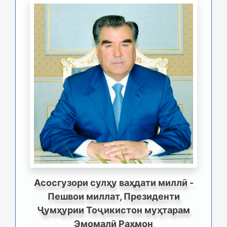
Асосгузори сулҳу ваҳдати миллӣ -
Пешвои миллат, Президенти
Ҷумҳурии Тоҷикистон муҳтарам
Эмомалӣ Раҳмон