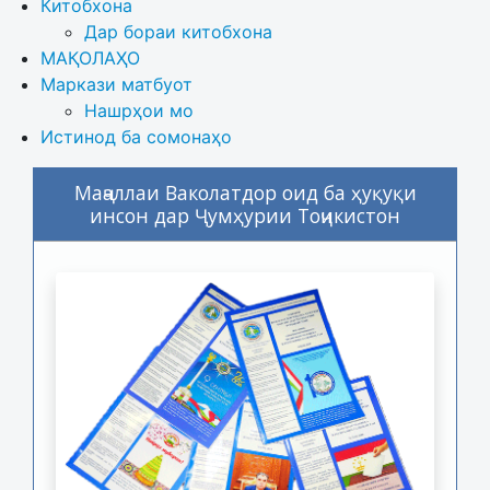
Китобхона
Дар бораи китобхона 
МАҚОЛАҲО
Маркази матбуот
Нашрҳои мо
Истинод ба сомонаҳо
Маҷаллаи Ваколатдор оид ба ҳуқуқи
инсон дар Ҷумҳурии Тоҷикистон