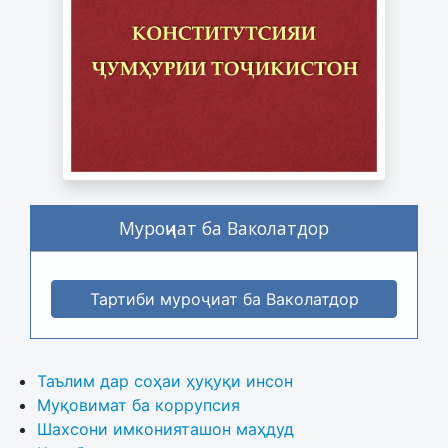
Муроҷиат ба Ваколатдор
Тартиби муроҷиат ба Ваколатдор
Таълим дар соҳаи ҳуқуқи инсон
Муқовимат ба коррупсия
Шахсони имконияташон маҳдуд