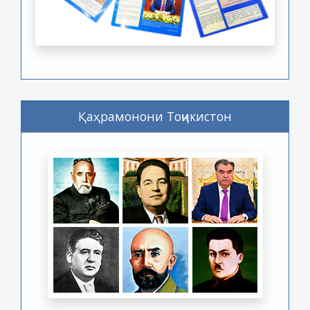
Қаҳрамонони Тоҷикистон