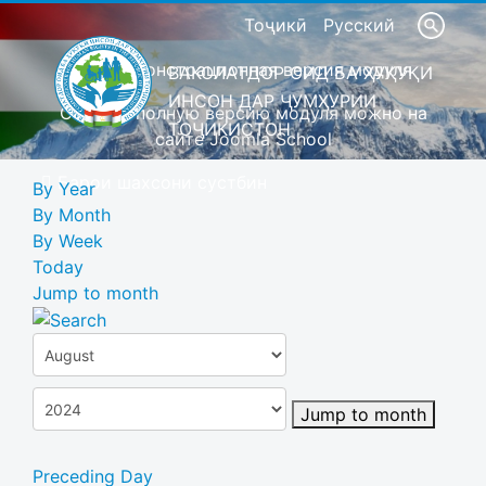
Тоҷикӣ
Русский
Это демонстрационная версия модуля
ВАКОЛАТДОР ОИД БА ҲУҚУҚИ
ИНСОН ДАР ҶУМҲУРИИ
Скачать полную версию модуля можно на
ТОҶИКИСТОН
сайте Joomla School
Барои шахсони сустбин
By Year
By Month
By Week
Today
Jump to month
Jump to month
Preceding Day