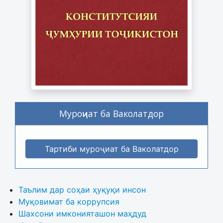
Муроҷиат ба Ваколатдор
Тартиби муроҷиат ба Ваколатдор
Таълим дар соҳаи ҳуқуқи инсон
Муқовимат ба коррупсия
Шахсони имконияташон маҳдуд