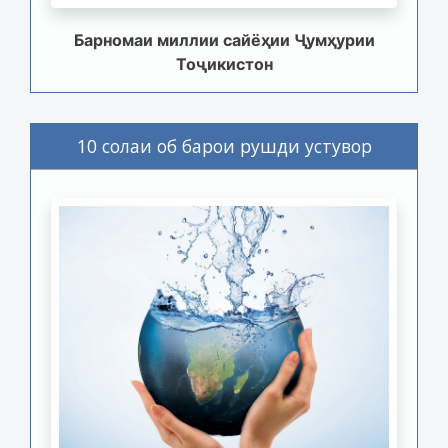
Барномаи миллии сайёҳии Ҷумҳурии
Тоҷикистон
10 солаи об барои рушди устувор