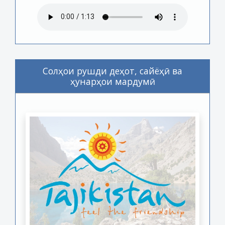
Солҳои рушди деҳот, сайёҳӣ ва
ҳунарҳои мардумӣ