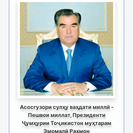
Асосгузори сулҳу ваҳдати миллӣ -
Пешвои миллат, Президенти
Ҷумҳурии Тоҷикистон муҳтарам
Эмомалӣ Раҳмон