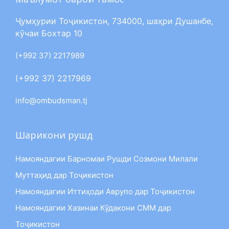
Ҷумҳурии Тоҷикистон, 734000, шаҳри Душанбе,
кӯчаи Бохтар 10
(+992 37) 2217989
(+992 37) 2217969
info@ombudsman.tj
Шарикони рушд
Намояндагии Барномаи Рушди Созмони Милали
Муттаҳид дар Тоҷикистон
Намояндагии Иттиҳоди Аврупо дар Тоҷикистон
Намояндагии Хазинаи Кӯдакони СММ дар
Тоҷикистон