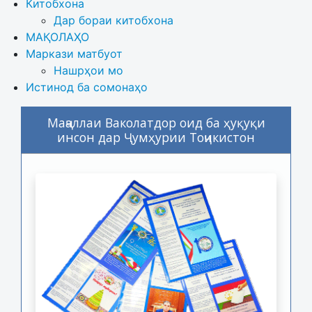
Китобхона
Дар бораи китобхона 
МАҚОЛАҲО
Маркази матбуот
Нашрҳои мо
Истинод ба сомонаҳо
Маҷаллаи Ваколатдор оид ба ҳуқуқи
инсон дар Ҷумҳурии Тоҷикистон