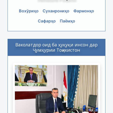
Вохӯриҳо
Суханрониҳо
Фармонҳо
Сафарҳо
Паёмҳо
Ваколатдор оид ба ҳуқуқи инсон дар
Ҷумҳурии Тоҷикистон