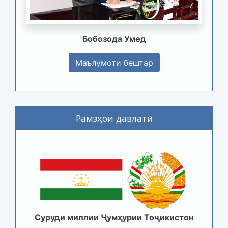
Бобозода Умед
Маълумоти бештар
Рамзҳои давлатӣ
Суруди миллии Ҷумҳурии Тоҷикистон