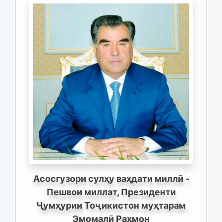
Асосгузори сулҳу ваҳдати миллӣ -
Пешвои миллат, Президенти
Ҷумҳурии Тоҷикистон муҳтарам
Эмомалӣ Раҳмон