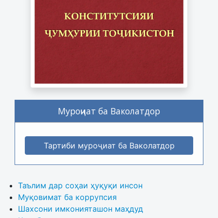
Муроҷиат ба Ваколатдор
Тартиби муроҷиат ба Ваколатдор
Таълим дар соҳаи ҳуқуқи инсон
Муқовимат ба коррупсия
Шахсони имконияташон маҳдуд