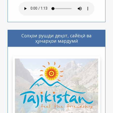
Солҳои рушди деҳот, сайёҳӣ ва
ҳунарҳои мардумӣ