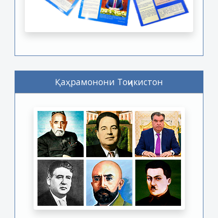
Қаҳрамонони Тоҷикистон