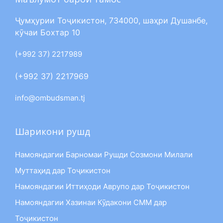
Ҷумҳурии Тоҷикистон, 734000, шаҳри Душанбе,
кӯчаи Бохтар 10
(+992 37) 2217989
(+992 37) 2217969
info@ombudsman.tj
Шарикони рушд
Намояндагии Барномаи Рушди Созмони Милали
Муттаҳид дар Тоҷикистон
Намояндагии Иттиҳоди Аврупо дар Тоҷикистон
Намояндагии Хазинаи Кӯдакони СММ дар
Тоҷикистон