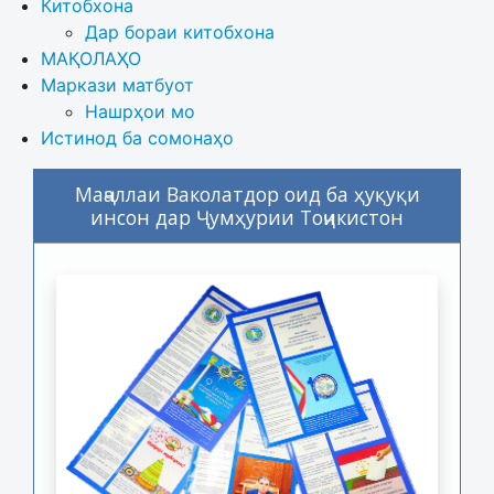
Китобхона
Дар бораи китобхона 
МАҚОЛАҲО
Маркази матбуот
Нашрҳои мо
Истинод ба сомонаҳо
Маҷаллаи Ваколатдор оид ба ҳуқуқи
инсон дар Ҷумҳурии Тоҷикистон