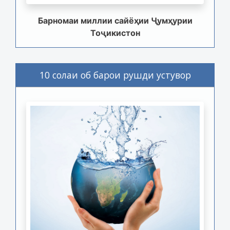
Барномаи миллии сайёҳии Ҷумҳурии
Тоҷикистон
10 солаи об барои рушди устувор