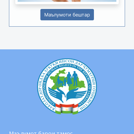
Маълумоти бештар
Маълумот барои тамос