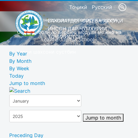
Тоҷикӣ
Русский
Это демонстрационная версия модуля
ВАКОЛАТДОР ОИД БА ҲУҚУҚИ
ИНСОН ДАР ҶУМҲУРИИ
Скачать полную версию модуля можно на
ТОҶИКИСТОН
сайте Joomla School
Барои шахсони сустбин
By Year
By Month
By Week
Today
Jump to month
Jump to month
Preceding Day