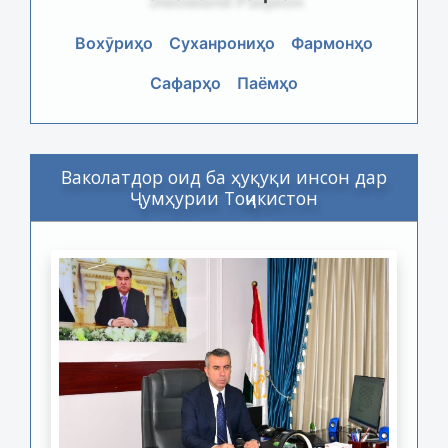
Вохӯриҳо
Суханрониҳо
Фармонҳо
Сафарҳо
Паёмҳо
Ваколатдор оид ба ҳуқуқи инсон дар
Ҷумҳурии Тоҷикистон