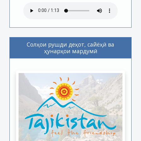
Солҳои рушди деҳот, сайёҳӣ ва
ҳунарҳои мардумӣ