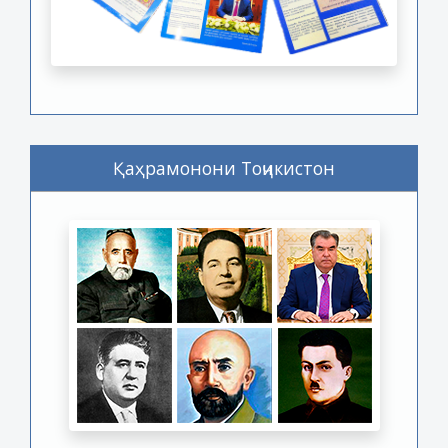
Қаҳрамонони Тоҷикистон