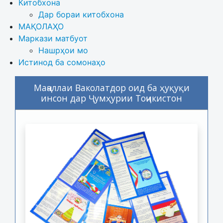
Китобхона
Дар бораи китобхона 
МАҚОЛАҲО
Маркази матбуот
Нашрҳои мо
Истинод ба сомонаҳо
Маҷаллаи Ваколатдор оид ба ҳуқуқи
инсон дар Ҷумҳурии Тоҷикистон