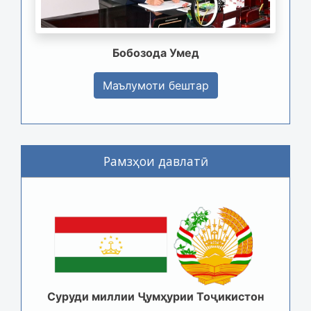
Бобозода Умед
Маълумоти бештар
Рамзҳои давлатӣ
Суруди миллии Ҷумҳурии Тоҷикистон