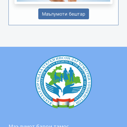
Маълумоти бештар
Маълумот барои тамос