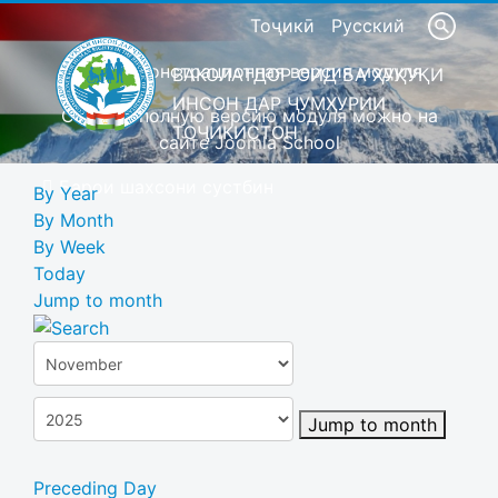
Тоҷикӣ
Русский
Это демонстрационная версия модуля
ВАКОЛАТДОР ОИД БА ҲУҚУҚИ
ИНСОН ДАР ҶУМҲУРИИ
Скачать полную версию модуля можно на
ТОҶИКИСТОН
сайте Joomla School
Барои шахсони сустбин
By Year
By Month
By Week
Today
Jump to month
Jump to month
Preceding Day