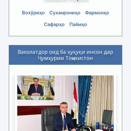
Вохӯриҳо
Суханрониҳо
Фармонҳо
Сафарҳо
Паёмҳо
Ваколатдор оид ба ҳуқуқи инсон дар
Ҷумҳурии Тоҷикистон