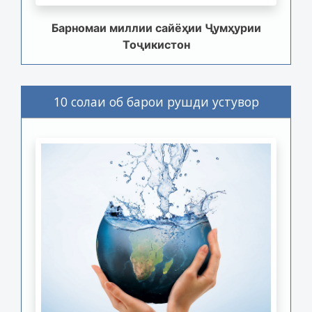
Барномаи миллии сайёҳии Ҷумҳурии
Тоҷикистон
10 солаи об барои рушди устувор