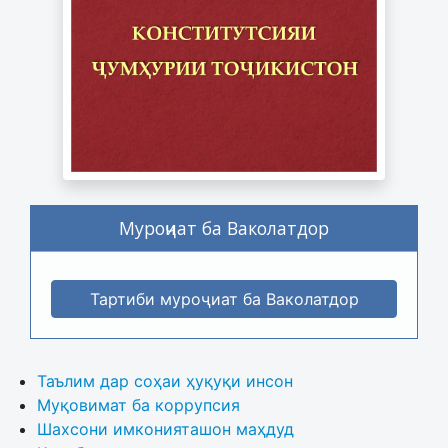
Муроҷиат ба Ваколатдор
Тартиби муроҷиат ба Ваколатдор
Таълим дар соҳаи ҳуқуқи инсон
Муқовимат ба коррупсия
Шахсони имконияташон маҳдуд