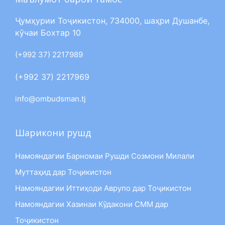
Ҷумҳурии Тоҷикистон, 734000, шаҳри Душанбе,
кӯчаи Бохтар 10
(+992 37) 2217989
(+992 37) 2217969
info@ombudsman.tj
Шарикони рушд
Намояндагии Барномаи Рушди Созмони Милали
Муттаҳид дар Тоҷикистон
Намояндагии Иттиҳоди Аврупо дар Тоҷикистон
Намояндагии Хазинаи Кӯдакони СММ дар
Тоҷикистон