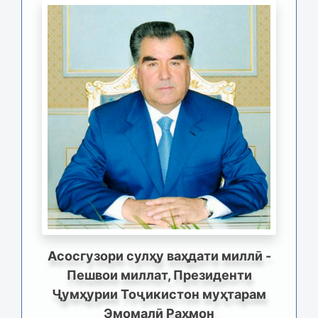
Асосгузори сулҳу ваҳдати миллӣ -
Пешвои миллат, Президенти
Ҷумҳурии Тоҷикистон муҳтарам
Эмомалӣ Раҳмон