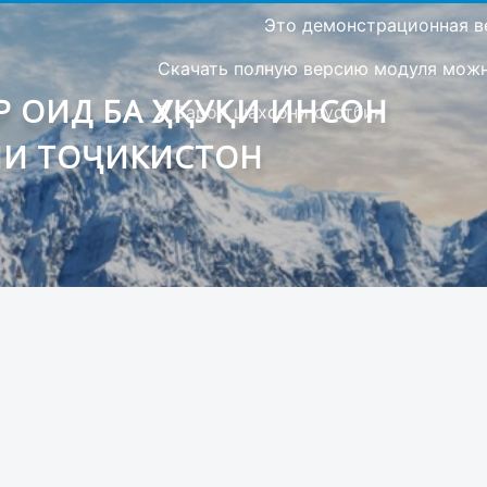
Это демонстрационная в
Скачать полную версию модуля можно
 ОИД БА ҲУҚУҚИ ИНСОН
Барои шахсони сустбин
ИИ ТОҶИКИСТОН