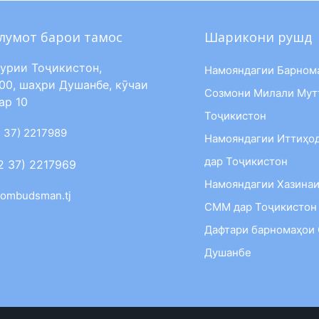
лумот барои тамос
Шарикони рушд
урии Тоҷикистон,
Намояндагии Барном
00, шаҳри Душанбе, кӯчаи
Созмони Милали Мут
ар 10
Тоҷикистон
 37) 2217989
Намояндагии Иттиҳо
дар Тоҷикистон
2 37) 2217969
Намояндагии Хазинаи
ombudsman.tj
СММ дар Тоҷикистон
Дафтари барномаҳои
Душанбе