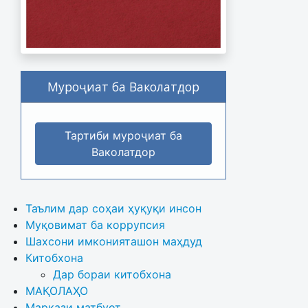
Муроҷиат ба Ваколатдор
Тартиби муроҷиат ба
Ваколатдор
Таълим дар соҳаи ҳуқуқи инсон
Муқовимат ба коррупсия
Шахсони имконияташон маҳдуд
Китобхона
Дар бораи китобхона 
МАҚОЛАҲО
Маркази матбуот