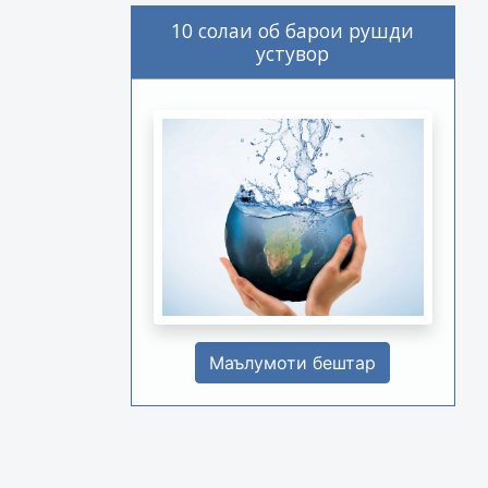
10 солаи об барои рушди
устувор
Маълумоти бештар