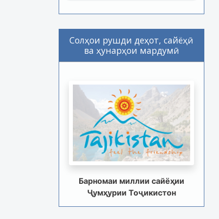
Солҳои рушди деҳот, сайёҳӣ
ва ҳунарҳои мардумӣ
Барномаи миллии сайёҳии
Ҷумҳурии Тоҷикистон