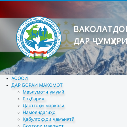
ВАКОЛАТДОР
ДАР ҶУМҲУР
АСОСӢ
ДАР БОРАИ МАҚОМОТ
Маълумоти умумӣ
Роҳбарият
Дастгоҳи марказӣ
Намояндагиҳо
Қабулгоҳҳои ҷамъиятӣ
Сохтори мақомот