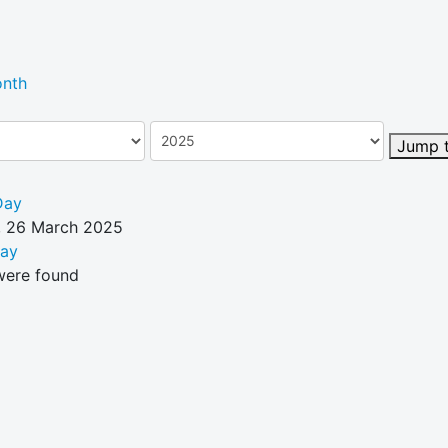
nth
Jump 
Day
 26 March 2025
Day
were found