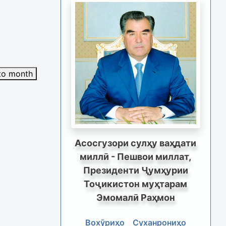
to month
Асосгузори сулҳу ваҳдати
миллӣ - Пешвои миллат,
Президенти Ҷумҳурии
Тоҷикистон муҳтарам
Эмомалӣ Раҳмон
Вохӯриҳо
Суханрониҳо