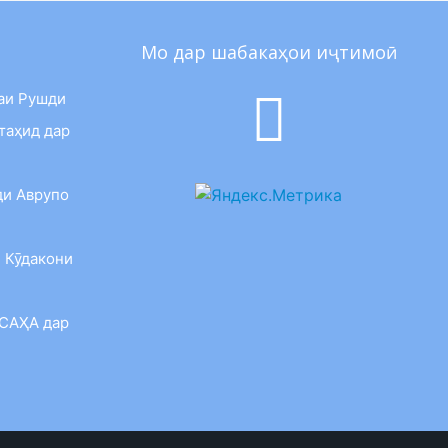
Мо дар шабакаҳои иҷтимоӣ
аи Рушди
таҳид дар
ди Аврупо
 Кӯдакони
 САҲА дар