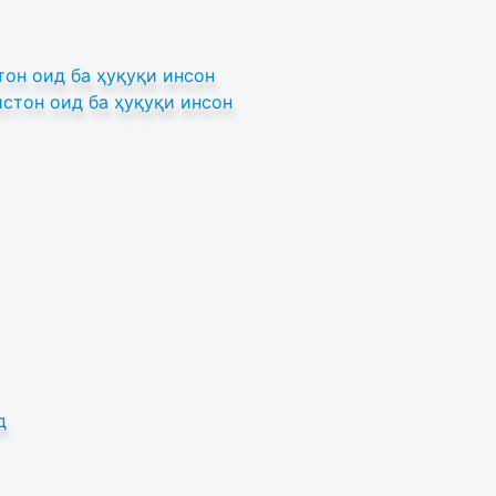
он оид ба ҳуқуқи инсон
стон оид ба ҳуқуқи инсон
д