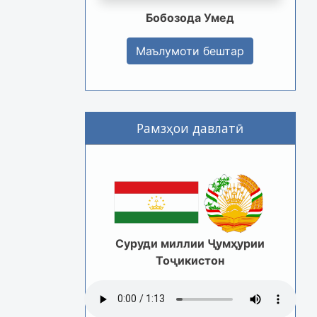
Бобозода Умед
Маълумоти бештар
Рамзҳои давлатӣ
Суруди миллии Ҷумҳурии
Тоҷикистон