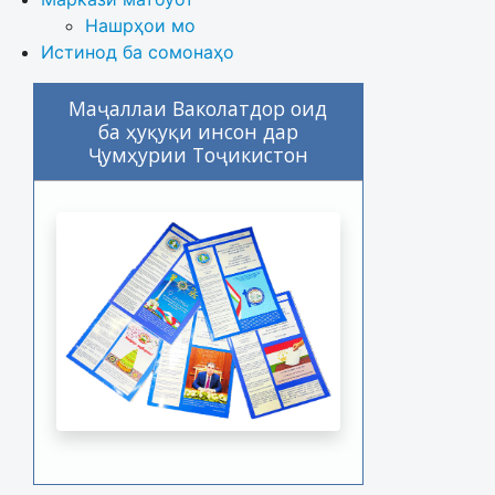
Нашрҳои мо
Истинод ба сомонаҳо
Маҷаллаи Ваколатдор оид
ба ҳуқуқи инсон дар
Ҷумҳурии Тоҷикистон