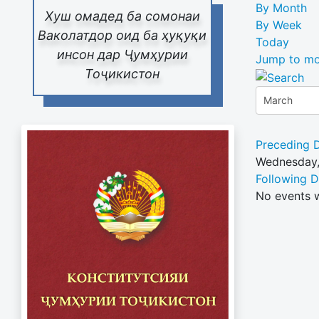
By Month
Хуш омадед ба сомонаи
By Week
Ваколатдор оид ба ҳуқуқи
Today
инсон дар Ҷумҳурии
Jump to mo
Тоҷикистон
Preceding 
Wednesday,
Following 
No events 