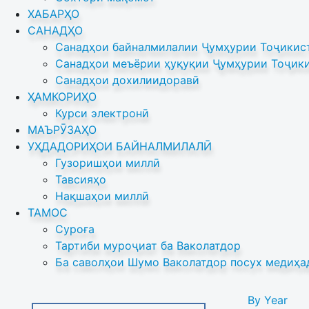
ХАБАРҲО
САНАДҲО
Санадҳои байналмилалии Ҷумҳурии Тоҷикист
Санадҳои меъёрии ҳуқуқии Ҷумҳурии Тоҷики
Санадҳои дохилиидоравӣ
ҲАМКОРИҲО
Курси электронӣ
МАЪРӮЗАҲО
УҲДАДОРИҲОИ БАЙНАЛМИЛАЛӢ
Гузоришҳои миллӣ
Тавсияҳо
Нақшаҳои миллӣ
ТАМОС
Суроға
Тартиби муроҷиат ба Ваколатдор
Ба саволҳои Шумо Ваколатдор посух медиҳа
By Year