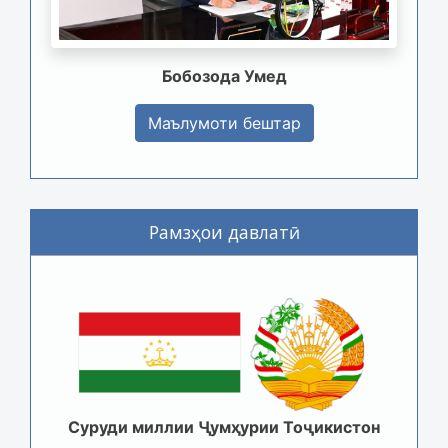
Бобозода Умед
Маълумоти бештар
Рамзҳои давлатӣ
Суруди миллии Ҷумҳурии Тоҷикистон