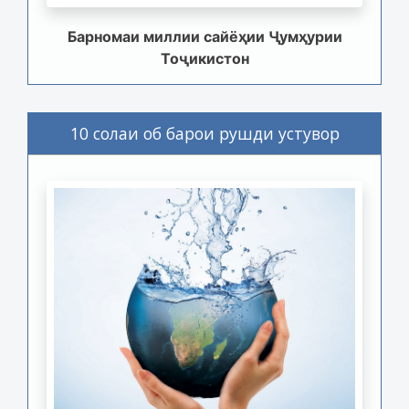
Барномаи миллии сайёҳии Ҷумҳурии
Тоҷикистон
10 солаи об барои рушди устувор