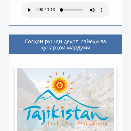
Солҳои рушди деҳот, сайёҳӣ ва
ҳунарҳои мардумӣ