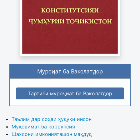
Муроҷиат ба Ваколатдор
Тартиби муроҷиат ба Ваколатдор
Таълим дар соҳаи ҳуқуқи инсон
Муқовимат ба коррупсия
Шахсони имконияташон маҳдуд