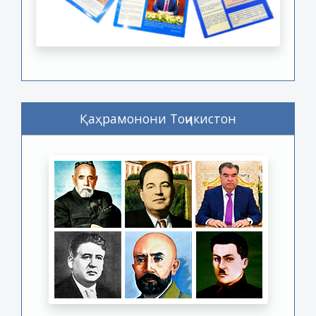
Қаҳрамонони Тоҷикистон