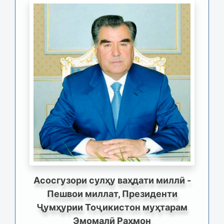
Асосгузори сулҳу ваҳдати миллӣ -
Пешвои миллат, Президенти
Ҷумҳурии Тоҷикистон муҳтарам
Эмомалӣ Раҳмон