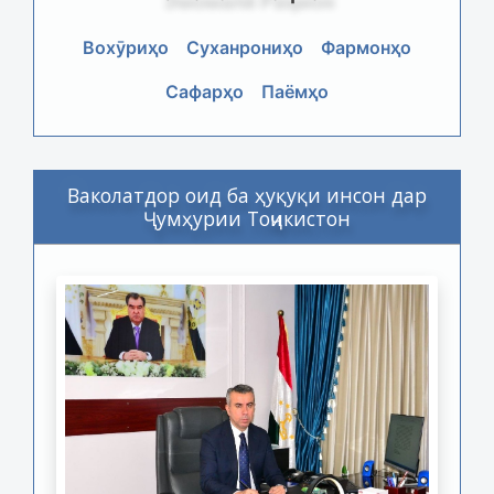
Вохӯриҳо
Суханрониҳо
Фармонҳо
Сафарҳо
Паёмҳо
Ваколатдор оид ба ҳуқуқи инсон дар
Ҷумҳурии Тоҷикистон