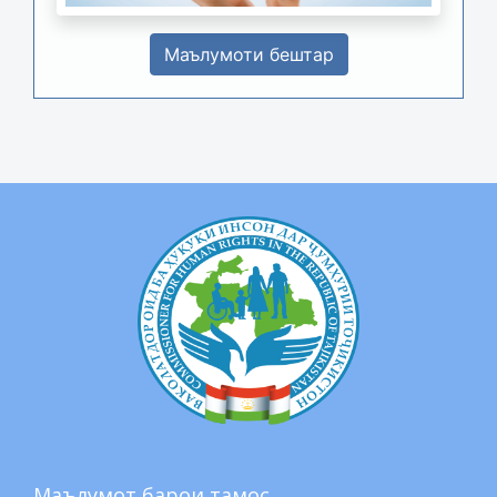
Маълумоти бештар
Маълумот барои тамос