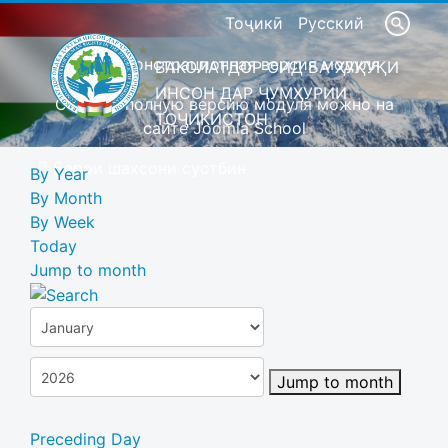
Тоҷикӣ
Русский
Это демонстрационная версия модуля
ВАКОЛАТДОР ОИД БА ҲУҚУҚИ
ИНСОН ДАР ҶУМҲУРИИ
Скачать полную версию модуля можно на
ТОҶИКИСТОН
сайте Joomla School
Барои шахсони сустбин
By Year
By Month
By Week
Today
Jump to month
Jump to month
Preceding Day