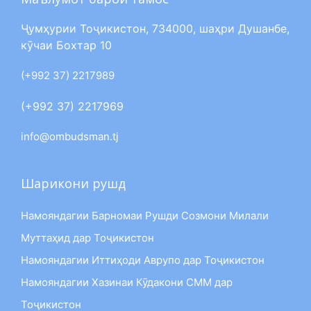
Ҷумҳурии Тоҷикистон, 734000, шаҳри Душанбе,
кӯчаи Бохтар 10
(+992 37) 2217989
(+992 37) 2217969
info@ombudsman.tj
Шарикони рушд
Намояндагии Барномаи Рушди Созмони Милали
Муттаҳид дар Тоҷикистон
Намояндагии Иттиҳоди Аврупо дар Тоҷикистон
Намояндагии Хазинаи Кӯдакони СММ дар
Тоҷикистон