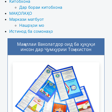
Китобхона
Дар бораи китобхона 
МАҚОЛАҲО
Маркази матбуот
Нашрҳои мо
Истинод ба сомонаҳо
Маҷаллаи Ваколатдор оид ба ҳуқуқи
инсон дар Ҷумҳурии Тоҷикистон