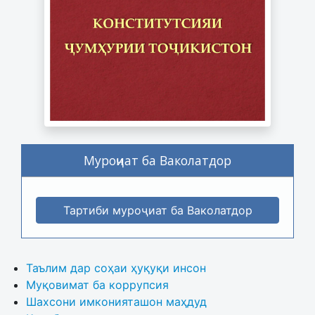
Муроҷиат ба Ваколатдор
Тартиби муроҷиат ба Ваколатдор
Таълим дар соҳаи ҳуқуқи инсон
Муқовимат ба коррупсия
Шахсони имконияташон маҳдуд