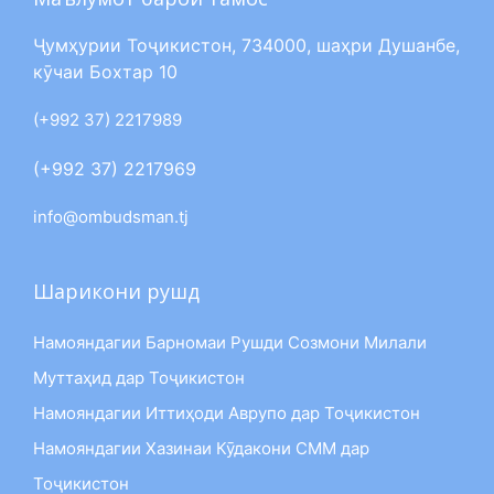
Ҷумҳурии Тоҷикистон, 734000, шаҳри Душанбе,
кӯчаи Бохтар 10
(+992 37) 2217989
(+992 37) 2217969
info@ombudsman.tj
Шарикони рушд
Намояндагии Барномаи Рушди Созмони Милали
Муттаҳид дар Тоҷикистон
Намояндагии Иттиҳоди Аврупо дар Тоҷикистон
Намояндагии Хазинаи Кӯдакони СММ дар
Тоҷикистон