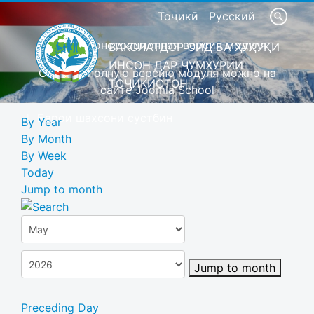
Тоҷикӣ
Русский
Это демонстрационная версия модуля
ВАКОЛАТДОР ОИД БА ҲУҚУҚИ
ИНСОН ДАР ҶУМҲУРИИ
Скачать полную версию модуля можно на
ТОҶИКИСТОН
сайте Joomla School
Барои шахсони сустбин
By Year
By Month
By Week
Today
Jump to month
Jump to month
Preceding Day