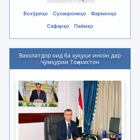
Вохӯриҳо
Суханрониҳо
Фармонҳо
Сафарҳо
Паёмҳо
Ваколатдор оид ба ҳуқуқи инсон дар
Ҷумҳурии Тоҷикистон