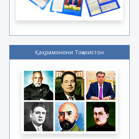
Қаҳрамонони Тоҷикистон