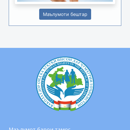
Маълумоти бештар
Маълумот барои тамос