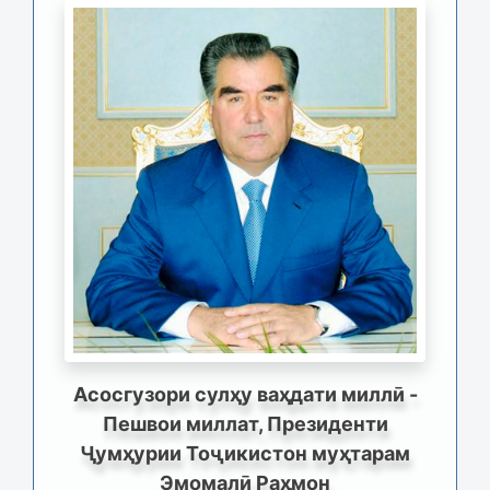
Асосгузори сулҳу ваҳдати миллӣ -
Пешвои миллат, Президенти
Ҷумҳурии Тоҷикистон муҳтарам
Эмомалӣ Раҳмон