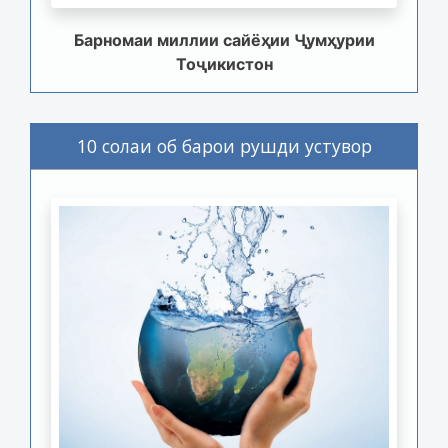
Барномаи миллии сайёҳии Ҷумҳурии
Тоҷикистон
10 солаи об барои рушди устувор