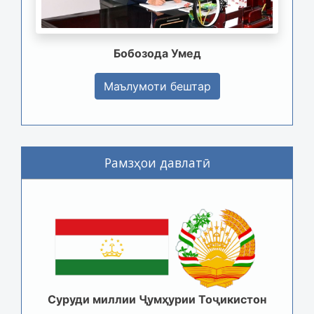
Бобозода Умед
Маълумоти бештар
Рамзҳои давлатӣ
Суруди миллии Ҷумҳурии Тоҷикистон