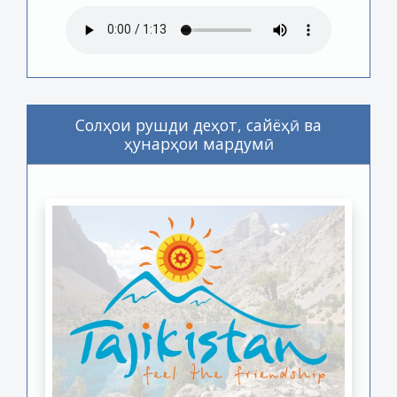
Солҳои рушди деҳот, сайёҳӣ ва
ҳунарҳои мардумӣ