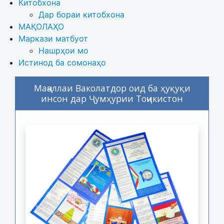
Китобхона
Дар бораи китобхона 
МАҚОЛАҲО
Маркази матбуот
Нашрҳои мо
Истинод ба сомонаҳо
Маҷаллаи Ваколатдор оид ба ҳуқуқи
инсон дар Ҷумҳурии Тоҷикистон