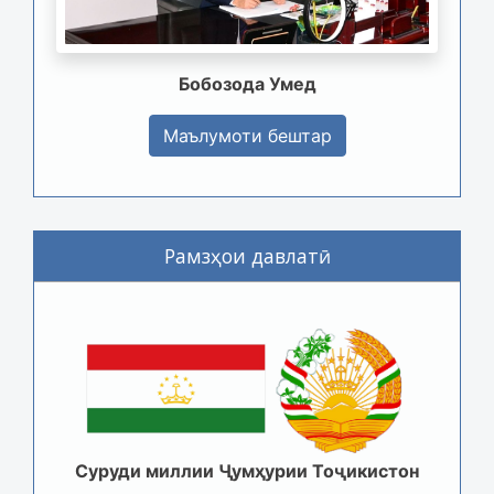
Бобозода Умед
Маълумоти бештар
Рамзҳои давлатӣ
Суруди миллии Ҷумҳурии Тоҷикистон