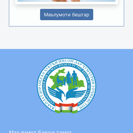
Маълумоти бештар
Маълумот барои тамос