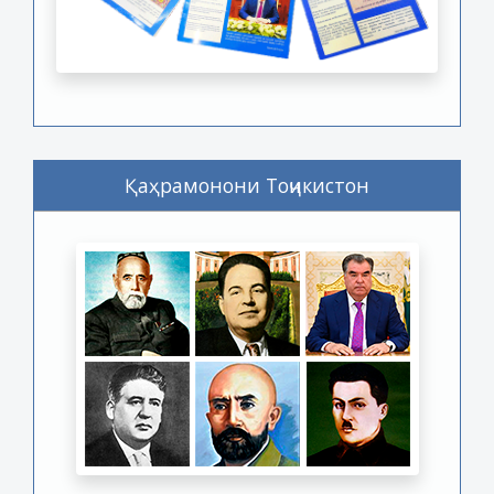
Қаҳрамонони Тоҷикистон