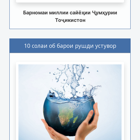
Барномаи миллии сайёҳии Ҷумҳурии
Тоҷикистон
10 солаи об барои рушди устувор