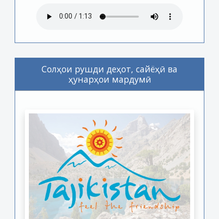
Солҳои рушди деҳот, сайёҳӣ ва
ҳунарҳои мардумӣ