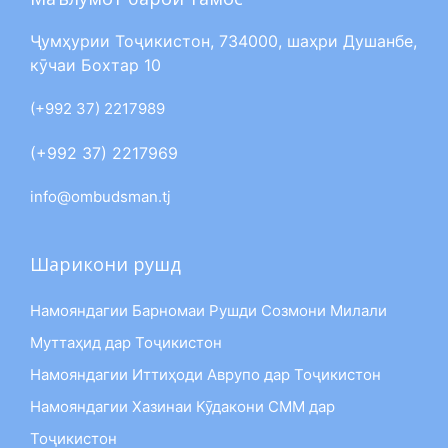
Ҷумҳурии Тоҷикистон, 734000, шаҳри Душанбе,
кӯчаи Бохтар 10
(+992 37) 2217989
(+992 37) 2217969
info@ombudsman.tj
Шарикони рушд
Намояндагии Барномаи Рушди Созмони Милали
Муттаҳид дар Тоҷикистон
Намояндагии Иттиҳоди Аврупо дар Тоҷикистон
Намояндагии Хазинаи Кӯдакони СММ дар
Тоҷикистон