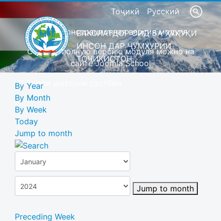
Тоҷикӣ
Русский
Это демонстрационная версия модуля
ВАКОЛАТДОР ОИД БА ҲУҚУҚИ
ИНСОН ДАР ҶУМҲУРИИ
Скачать полную версию модуля можно на
ТОҶИКИСТОН
сайте Joomla School
Барои шахсони сустбин
By Year
By Month
By Week
Today
Jump to month
Jump to month
Preceding Week