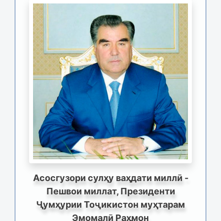
Асосгузори сулҳу ваҳдати миллӣ -
Пешвои миллат, Президенти
Ҷумҳурии Тоҷикистон муҳтарам
Эмомалӣ Раҳмон