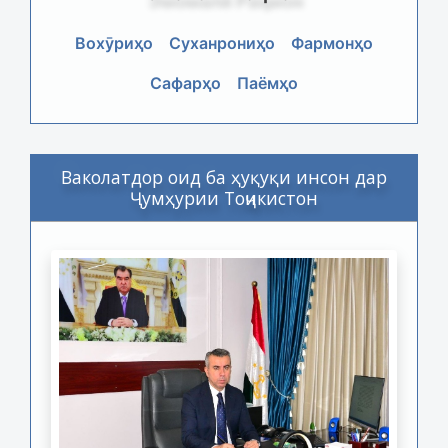
Вохӯриҳо
Суханрониҳо
Фармонҳо
Сафарҳо
Паёмҳо
Ваколатдор оид ба ҳуқуқи инсон дар
Ҷумҳурии Тоҷикистон