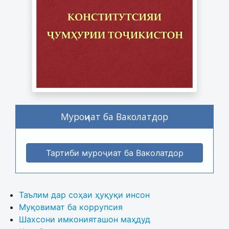
Муроҷиат ба Ваколатдор
Тартиби муроҷиат ба Ваколатдор
Таълим дар соҳаи ҳуқуқи инсон
Муқовимат ба коррупсия
Шахсони имконияташон маҳдуд