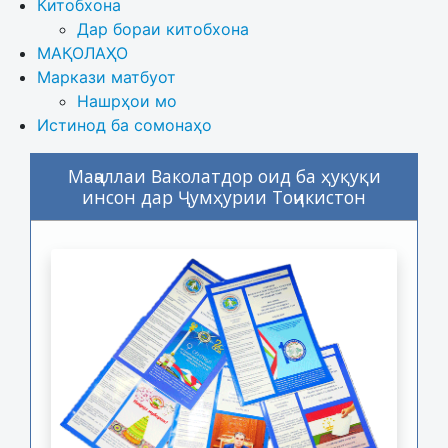
Китобхона
Дар бораи китобхона 
МАҚОЛАҲО
Маркази матбуот
Нашрҳои мо
Истинод ба сомонаҳо
Маҷаллаи Ваколатдор оид ба ҳуқуқи
инсон дар Ҷумҳурии Тоҷикистон