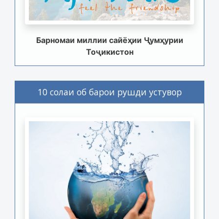
Барномаи миллии сайёҳии Ҷумҳурии
Тоҷикистон
10 солаи об барои рушди устувор