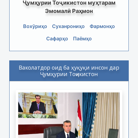
Ҷумҳурии Тоҷикистон муҳтарам
Эмомалӣ Раҳмон
Вохӯриҳо
Суханрониҳо
Фармонҳо
Сафарҳо
Паёмҳо
Ваколатдор оид ба ҳуқуқи инсон дар
Ҷумҳурии Тоҷикистон