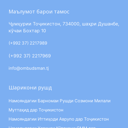
Маълумот барои тамос
Ҷумҳурии Тоҷикистон, 734000, шаҳри Душанбе,
кӯчаи Бохтар 10
(+992 37) 2217989
(+992 37) 2217969
info@ombudsman.tj
Шарикони рушд
Намояндагии Барномаи Рушди Созмони Милали
Муттаҳид дар Тоҷикистон
Намояндагии Иттиҳоди Аврупо дар Тоҷикистон