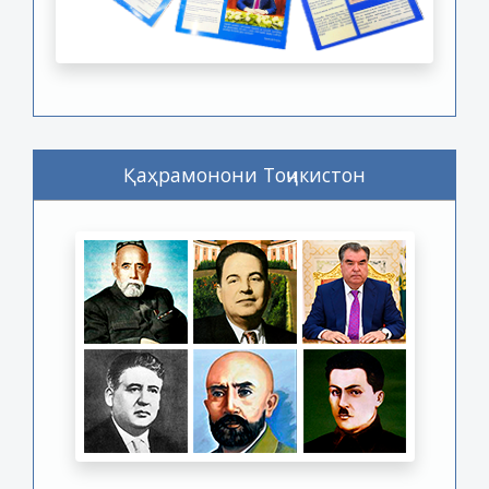
Қаҳрамонони Тоҷикистон