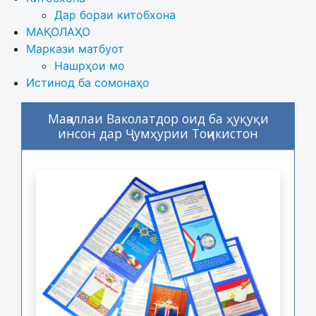
Дар бораи китобхона 
МАҚОЛАҲО
Маркази матбуот
Нашрҳои мо
Истинод ба сомонаҳо
Маҷаллаи Ваколатдор оид ба ҳуқуқи
инсон дар Ҷумҳурии Тоҷикистон