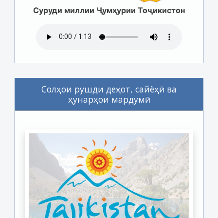
Суруди миллии Ҷумҳурии Тоҷикистон
Солҳои рушди деҳот, сайёҳӣ ва
ҳунарҳои мардумӣ