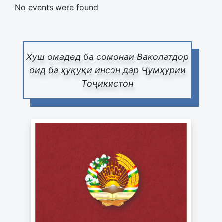
No events were found
Pagination List Limit
Хуш омадед ба сомонаи Ваколатдор
оид ба ҳуқуқи инсон дар Ҷумҳурии
Тоҷикистон