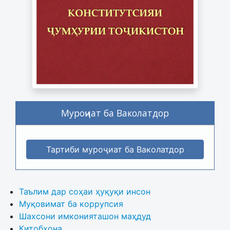
Муроҷиат ба Ваколатдор
Тартиби муроҷиат ба Ваколатдор
Таълим дар соҳаи ҳуқуқи инсон
Муқовимат ба коррупсия
Шахсони имконияташон маҳдуд
Китобхона