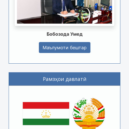
Бобозода Умед
Маълумоти бештар
Рамзҳои давлатӣ