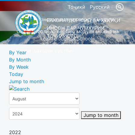
Тоҷикӣ
Русский
Это демонстрационная версия модуля
ВАКОЛАТДОР ОИД БА ҲУҚУҚИ
ИНСОН ДАР ҶУМҲУРИИ
Скачать полную версию модуля можно на
ТОҶИКИСТОН
сайте Joomla School
Барои шахсони сустбин
By Year
By Month
By Week
Today
Jump to month
Jump to month
2022