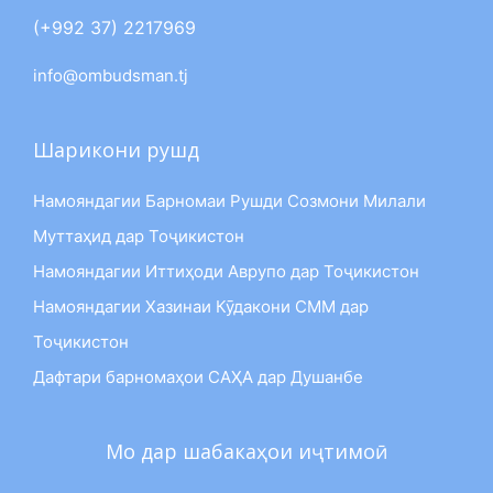
(+992 37) 2217969
info@ombudsman.tj
Шарикони рушд
Намояндагии Барномаи Рушди Созмони Милали
Муттаҳид дар Тоҷикистон
Намояндагии Иттиҳоди Аврупо дар Тоҷикистон
Намояндагии Хазинаи Кӯдакони СММ дар
Тоҷикистон
Дафтари барномаҳои САҲА дар Душанбе
Мо дар шабакаҳои иҷтимоӣ