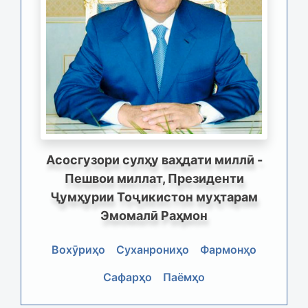
Асосгузори сулҳу ваҳдати миллӣ -
Пешвои миллат, Президенти
Ҷумҳурии Тоҷикистон муҳтарам
Эмомалӣ Раҳмон
Вохӯриҳо
Суханрониҳо
Фармонҳо
Сафарҳо
Паёмҳо