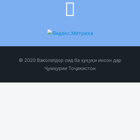
© 2020 Ваколатдор оид ба ҳуқуқи инсон дар
Ҷумҳурии Тоҷикистон