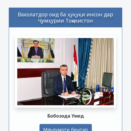
Ваколатдор оид ба ҳуқуқи инсон дар
Ҷумҳурии Тоҷикистон
Бобозода Умед
Маълумоти бештар