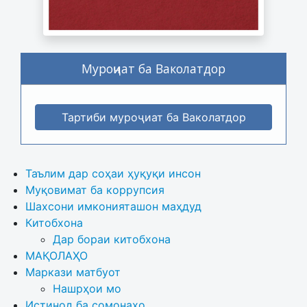
Муроҷиат ба Ваколатдор
Тартиби муроҷиат ба Ваколатдор
Таълим дар соҳаи ҳуқуқи инсон
Муқовимат ба коррупсия
Шахсони имконияташон маҳдуд
Китобхона
Дар бораи китобхона 
МАҚОЛАҲО
Маркази матбуот
Нашрҳои мо
Истинод ба сомонаҳо