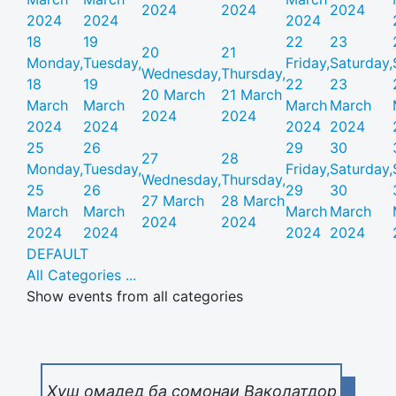
2024
2024
2024
2024
2024
2024
18
19
22
23
20
21
Monday,
Tuesday,
Friday,
Saturday,
Wednesday,
Thursday,
18
19
22
23
20 March
21 March
March
March
March
March
2024
2024
2024
2024
2024
2024
25
26
29
30
27
28
Monday,
Tuesday,
Friday,
Saturday,
Wednesday,
Thursday,
25
26
29
30
27 March
28 March
March
March
March
March
2024
2024
2024
2024
2024
2024
DEFAULT
All Categories ...
Show events from all categories
Хуш омадед ба сомонаи Ваколатдор