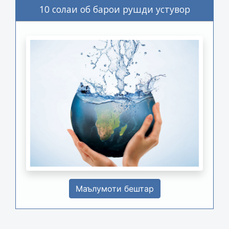
10 солаи об барои рушди устувор
Маълумоти бештар