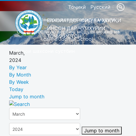
Тоҷикӣ
Русский
Это демонстрационная версия модуля
ВАКОЛАТДОР ОИД БА ҲУҚУҚИ
ИНСОН ДАР ҶУМҲУРИИ
Скачать полную версию модуля можно на
ТОҶИКИСТОН
сайте Joomla School
Барои шахсони сустбин
March,
2024
By Year
By Month
By Week
Today
Jump to month
Jump to month