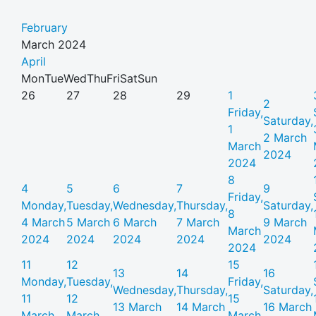
February
March 2024
April
Mon
Tue
Wed
Thu
Fri
Sat
Sun
26
27
28
29
1
2
Friday,
Saturday,
1
2 March
March
2024
2024
8
4
5
6
7
9
Friday,
Monday,
Tuesday,
Wednesday,
Thursday,
Saturday,
8
4 March
5 March
6 March
7 March
9 March
March
2024
2024
2024
2024
2024
2024
11
12
15
13
14
16
Monday,
Tuesday,
Friday,
Wednesday,
Thursday,
Saturday,
11
12
15
13 March
14 March
16 March
March
March
March