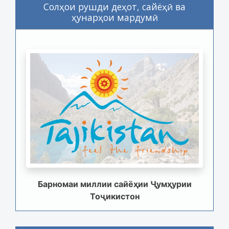
Солҳои рушди деҳот, сайёҳӣ ва
ҳунарҳои мардумӣ
Барномаи миллии сайёҳии Ҷумҳурии
Тоҷикистон