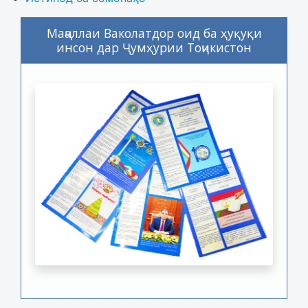
Маҷаллаи Ваколатдор оид ба ҳуқуқи
инсон дар Ҷумҳурии Тоҷикистон