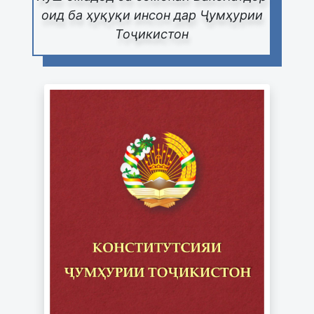
оид ба ҳуқуқи инсон дар Ҷумҳурии
Тоҷикистон