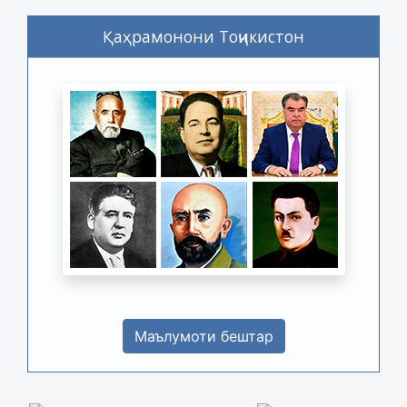
Қаҳрамонони Тоҷикистон
Маълумоти бештар