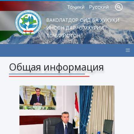
Тоҷикӣ
Русский
ВАКОЛАТДОР ОИД БА ҲУҚУҚИ
ИНСОН ДАР ҶУМҲУРИИ
ТОҶИКИСТОН
≡
Общая информация