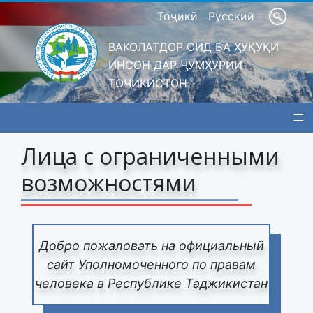
Тоҷикӣ
Русский
ВАКОЛАТДОР ОИД БА ҲУҚУҚИ
ИНСОН ДАР ҶУМҲУРИИ
ТОҶИКИСТОН
≡
Лица с ограниченными
возможностями
Добро пожаловать на официальный
сайт Уполномоченного по правам
человека в Республике Таджикистан