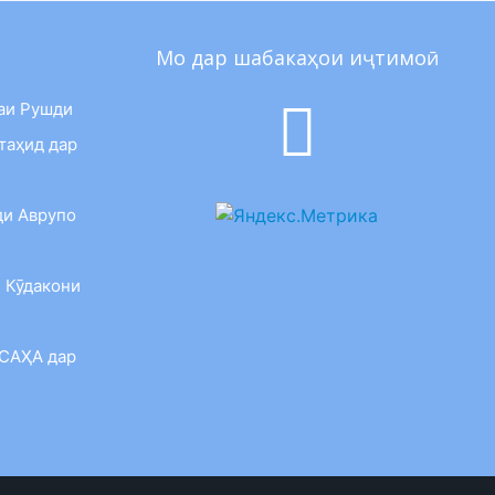
Мо дар шабакаҳои иҷтимоӣ
аи Рушди
таҳид дар
ди Аврупо
 Кӯдакони
 САҲА дар