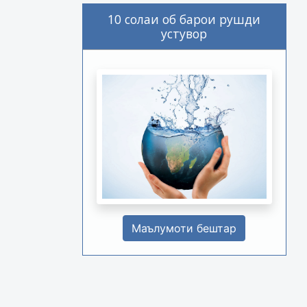
10 солаи об барои рушди
устувор
Маълумоти бештар