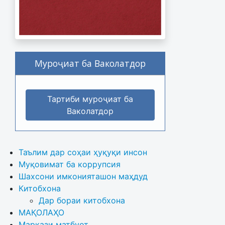
Муроҷиат ба Ваколатдор
Тартиби муроҷиат ба
Ваколатдор
Таълим дар соҳаи ҳуқуқи инсон
Муқовимат ба коррупсия
Шахсони имконияташон маҳдуд
Китобхона
Дар бораи китобхона 
МАҚОЛАҲО
Маркази матбуот