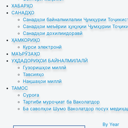
ХАБАРҲО
САНАДҲО
Санадҳои байналмилалии Ҷумҳурии Тоҷикист
Санадҳои меъёрии ҳуқуқии Ҷумҳурии Тоҷики
Санадҳои дохилиидоравӣ
ҲАМКОРИҲО
Курси электронӣ
МАЪРӮЗАҲО
УҲДАДОРИҲОИ БАЙНАЛМИЛАЛӢ
Гузоришҳои миллӣ
Тавсияҳо
Нақшаҳои миллӣ
ТАМОС
Суроға
Тартиби муроҷиат ба Ваколатдор
Ба саволҳои Шумо Ваколатдор посух медиҳа
By Year