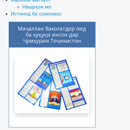
Нашрҳои мо
Истинод ба сомонаҳо
Маҷаллаи Ваколатдор оид
ба ҳуқуқи инсон дар
Ҷумҳурии Тоҷикистон