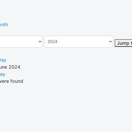
nth
Jump 
Day
June 2024
Day
were found