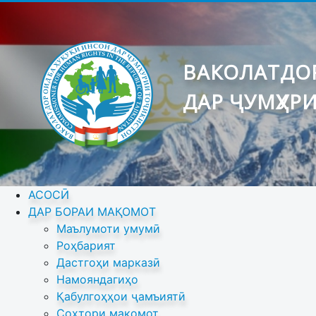
ВАКОЛАТДОР
ДАР ҶУМҲУР
АСОСӢ
ДАР БОРАИ МАҚОМОТ
Маълумоти умумӣ
Роҳбарият
Дастгоҳи марказӣ
Намояндагиҳо
Қабулгоҳҳои ҷамъиятӣ
Сохтори мақомот