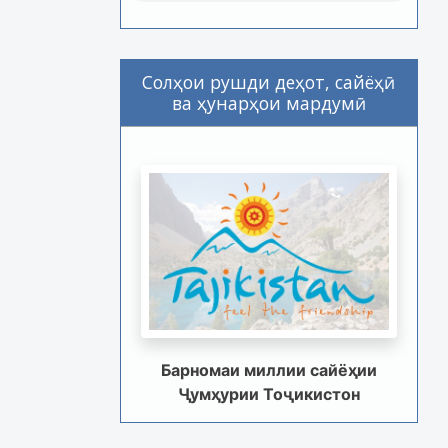
Солҳои рушди деҳот, сайёҳӣ
ва ҳунарҳои мардумӣ
Барномаи миллии сайёҳии
Ҷумҳурии Тоҷикистон