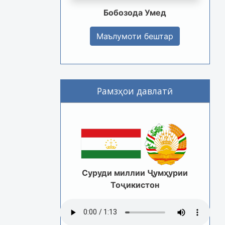
Бобозода Умед
Маълумоти бештар
Рамзҳои давлатӣ
Суруди миллии Ҷумҳурии
Тоҷикистон