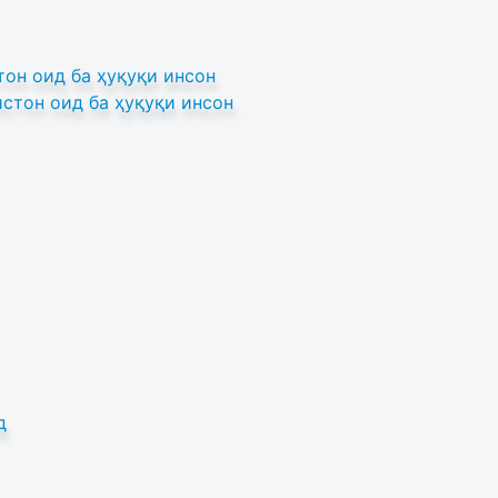
он оид ба ҳуқуқи инсон
стон оид ба ҳуқуқи инсон
д