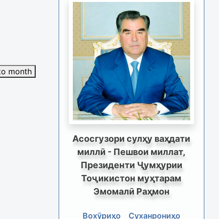
to month
Асосгузори сулҳу ваҳдати
миллӣ - Пешвои миллат,
Президенти Ҷумҳурии
Тоҷикистон муҳтарам
Эмомалӣ Раҳмон
Вохӯриҳо
Суханрониҳо