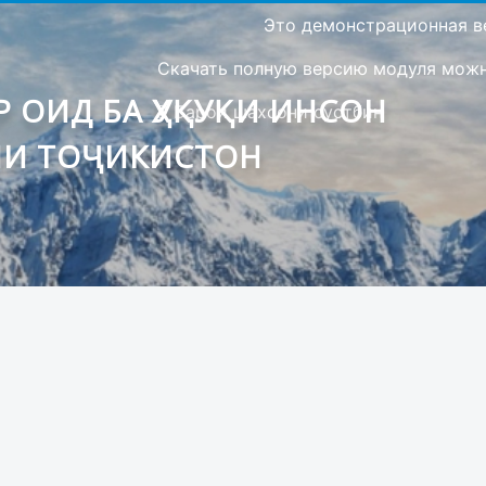
Это демонстрационная в
Скачать полную версию модуля можно
 ОИД БА ҲУҚУҚИ ИНСОН
Барои шахсони сустбин
ИИ ТОҶИКИСТОН