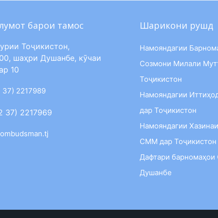
лумот барои тамос
Шарикони рушд
урии Тоҷикистон,
Намояндагии Барном
00, шаҳри Душанбе, кӯчаи
Созмони Милали Мут
ар 10
Тоҷикистон
 37) 2217989
Намояндагии Иттиҳо
дар Тоҷикистон
2 37) 2217969
Намояндагии Хазинаи
ombudsman.tj
СММ дар Тоҷикистон
Дафтари барномаҳои
Душанбе