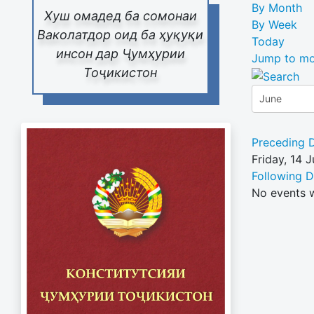
By Month
Хуш омадед ба сомонаи
By Week
Ваколатдор оид ба ҳуқуқи
Today
инсон дар Ҷумҳурии
Jump to mo
Тоҷикистон
Preceding 
Friday, 14 
Following 
No events 