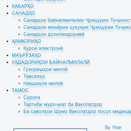
ХАБАРҲО
САНАДҲО
Санадҳои байналмилалии Ҷумҳурии Тоҷикист
Санадҳои меъёрии ҳуқуқии Ҷумҳурии Тоҷики
Санадҳои дохилиидоравӣ
ҲАМКОРИҲО
Курси электронӣ
МАЪРӮЗАҲО
УҲДАДОРИҲОИ БАЙНАЛМИЛАЛӢ
Гузоришҳои миллӣ
Тавсияҳо
Нақшаҳои миллӣ
ТАМОС
Суроға
Тартиби муроҷиат ба Ваколатдор
Ба саволҳои Шумо Ваколатдор посух медиҳа
By Year