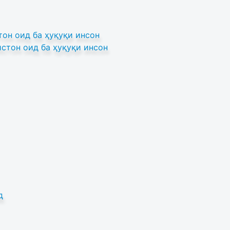
он оид ба ҳуқуқи инсон
стон оид ба ҳуқуқи инсон
д