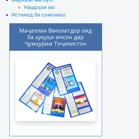
Нашрҳои мо
Истинод ба сомонаҳо
Маҷаллаи Ваколатдор оид
ба ҳуқуқи инсон дар
Ҷумҳурии Тоҷикистон