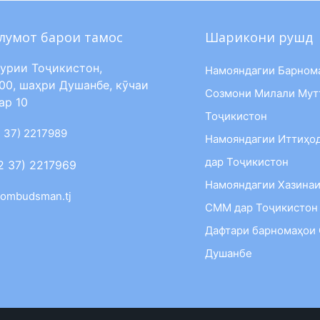
лумот барои тамос
Шарикони рушд
урии Тоҷикистон,
Намояндагии Барном
00, шаҳри Душанбе, кӯчаи
Созмони Милали Мут
ар 10
Тоҷикистон
 37) 2217989
Намояндагии Иттиҳо
дар Тоҷикистон
2 37) 2217969
Намояндагии Хазинаи
ombudsman.tj
СММ дар Тоҷикистон
Дафтари барномаҳои
Душанбе