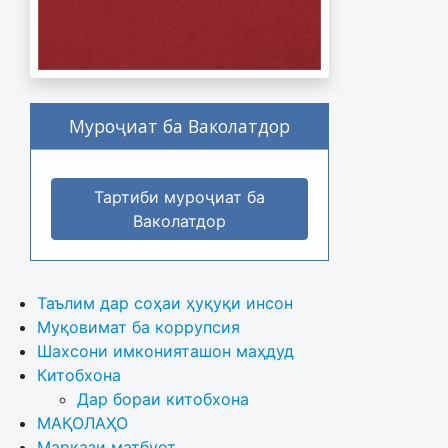
Муроҷиат ба Ваколатдор
Тартиби муроҷиат ба
Ваколатдор
Таълим дар соҳаи ҳуқуқи инсон
Муқовимат ба коррупсия
Шахсони имконияташон маҳдуд
Китобхона
Дар бораи китобхона 
МАҚОЛАҲО
Маркази матбуот