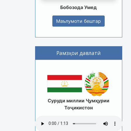
Бобозода Умед
Маълумоти бештар
Рамзҳои давлатӣ
Суруди миллии Ҷумҳурии
Тоҷикистон