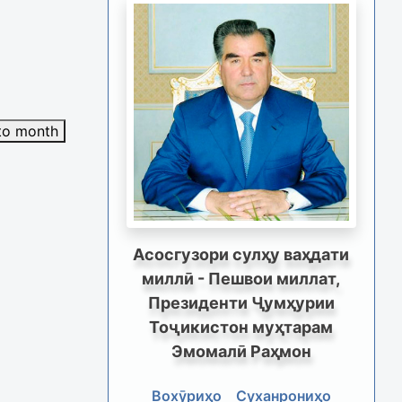
to month
Асосгузори сулҳу ваҳдати
миллӣ - Пешвои миллат,
Президенти Ҷумҳурии
Тоҷикистон муҳтарам
Эмомалӣ Раҳмон
Вохӯриҳо
Суханрониҳо