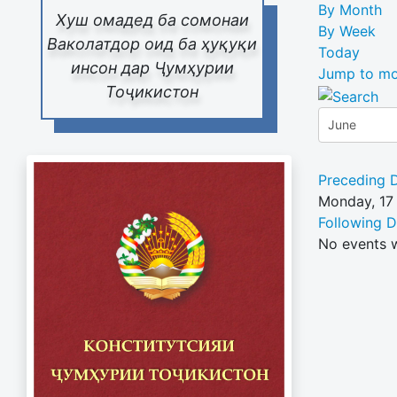
By Month
Хуш омадед ба сомонаи
By Week
Ваколатдор оид ба ҳуқуқи
Today
инсон дар Ҷумҳурии
Jump to mo
Тоҷикистон
Preceding 
Monday, 17
Following 
No events 