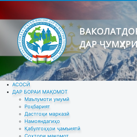
ВАКОЛАТДОР
ДАР ҶУМҲУР
АСОСӢ
ДАР БОРАИ МАҚОМОТ
Маълумоти умумӣ
Роҳбарият
Дастгоҳи марказӣ
Намояндагиҳо
Қабулгоҳҳои ҷамъиятӣ
Сохтори мақомот