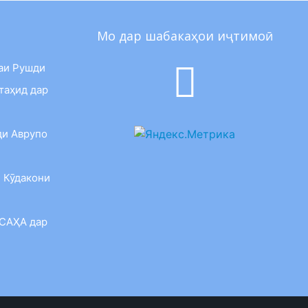
Мо дар шабакаҳои иҷтимоӣ
аи Рушди
таҳид дар
ди Аврупо
 Кӯдакони
 САҲА дар