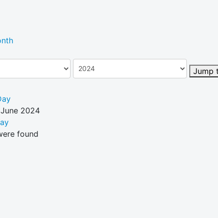
nth
Jump 
Day
 June 2024
Day
were found