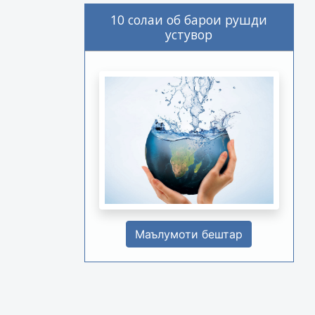
10 солаи об барои рушди
устувор
Маълумоти бештар