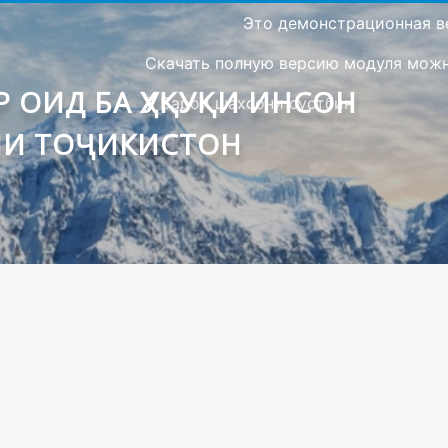
Это демонстрационная в
Скачать полную версию модуля можно
 ОИД БА ҲУҚУҚИ ИНСОН
Барои шахсони сустбин
ИИ ТОҶИКИСТОН