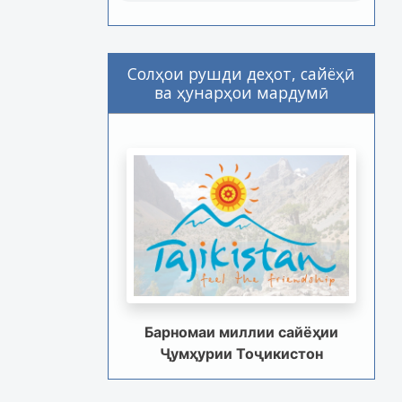
Солҳои рушди деҳот, сайёҳӣ
ва ҳунарҳои мардумӣ
Барномаи миллии сайёҳии
Ҷумҳурии Тоҷикистон