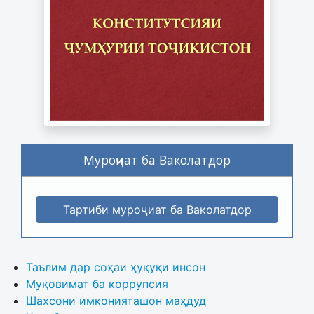
Муроҷиат ба Ваколатдор
Тартиби муроҷиат ба Ваколатдор
Таълим дар соҳаи ҳуқуқи инсон
Муқовимат ба коррупсия
Шахсони имконияташон маҳдуд