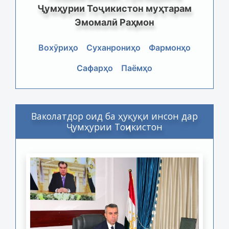
Ҷумҳурии Тоҷикистон муҳтарам
Эмомалӣ Раҳмон
Вохӯриҳо
Суханрониҳо
Фармонҳо
Сафарҳо
Паёмҳо
Ваколатдор оид ба ҳуқуқи инсон дар
Ҷумҳурии Тоҷикистон