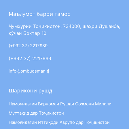
Маълумот барои тамос
Ҷумҳурии Тоҷикистон, 734000, шаҳри Душанбе,
кӯчаи Бохтар 10
(+992 37) 2217989
(+992 37) 2217969
info@ombudsman.tj
Шарикони рушд
Намояндагии Барномаи Рушди Созмони Милали
Муттаҳид дар Тоҷикистон
Намояндагии Иттиҳоди Аврупо дар Тоҷикистон