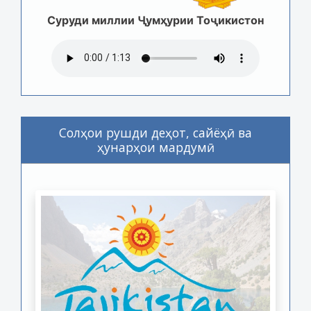
Суруди миллии Ҷумҳурии Тоҷикистон
Солҳои рушди деҳот, сайёҳӣ ва
ҳунарҳои мардумӣ