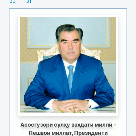
30
31
Асосгузори сулҳу ваҳдати миллӣ -
Пешвои миллат, Президенти