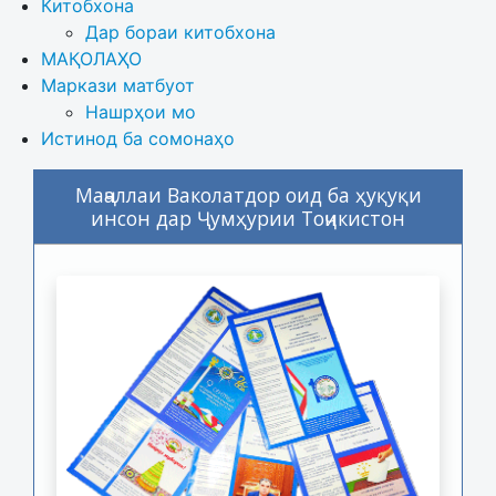
Китобхона
Дар бораи китобхона 
МАҚОЛАҲО
Маркази матбуот
Нашрҳои мо
Истинод ба сомонаҳо
Маҷаллаи Ваколатдор оид ба ҳуқуқи
инсон дар Ҷумҳурии Тоҷикистон