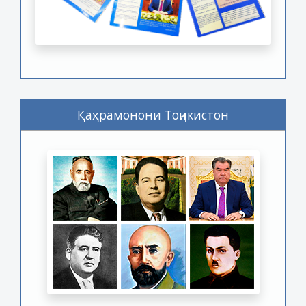
Қаҳрамонони Тоҷикистон