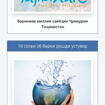
Барномаи миллии сайёҳии Ҷумҳурии
Тоҷикистон
10 солаи об барои рушди устувор