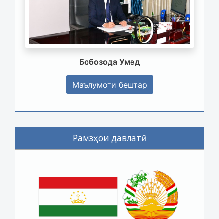
Бобозода Умед
Маълумоти бештар
Рамзҳои давлатӣ