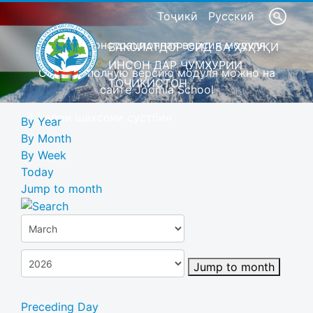
Тоҷикӣ
Русский
Это демонстрационная версия модуля
ВАКОЛАТДОР ОИД БА ҲУҚУҚИ
ИНСОН ДАР ҶУМҲУРИИ
Скачать полную версию модуля можно на
ТОҶИКИСТОН
сайте Joomla School
Барои шахсони сустбин
By Year
By Month
By Week
Today
Jump to month
Jump to month
Preceding Day