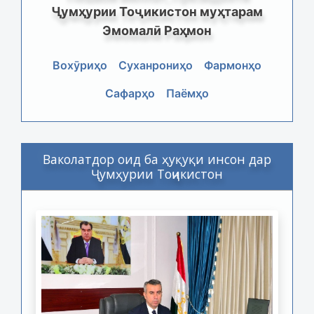
Ҷумҳурии Тоҷикистон муҳтарам
Эмомалӣ Раҳмон
Вохӯриҳо
Суханрониҳо
Фармонҳо
Сафарҳо
Паёмҳо
Ваколатдор оид ба ҳуқуқи инсон дар
Ҷумҳурии Тоҷикистон