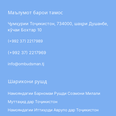
Маълумот барои тамос
Ҷумҳурии Тоҷикистон, 734000, шаҳри Душанбе,
кӯчаи Бохтар 10
(+992 37) 2217989
(+992 37) 2217969
info@ombudsman.tj
Шарикони рушд
Намояндагии Барномаи Рушди Созмони Милали
Муттаҳид дар Тоҷикистон
Намояндагии Иттиҳоди Аврупо дар Тоҷикистон