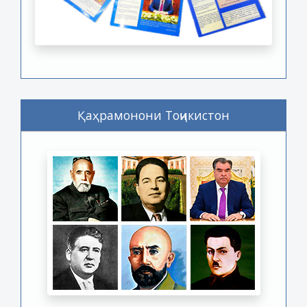
Қаҳрамонони Тоҷикистон