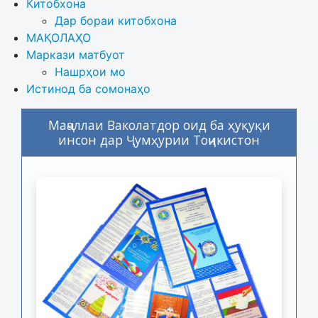
Китобхона
Дар бораи китобхона 
МАҚОЛАҲО
Маркази матбуот
Нашрҳои мо
Истинод ба сомонаҳо
Маҷаллаи Ваколатдор оид ба ҳуқуқи
инсон дар Ҷумҳурии Тоҷикистон