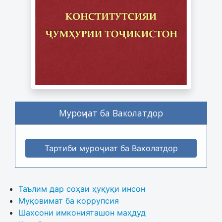
Муроҷиат ба Ваколатдор
Тартиби муроҷиат ба Ваколатдор
Таълим дар соҳаи ҳуқуқи инсон
Муқовимат ба коррупсия
Шахсони имконияташон маҳдуд