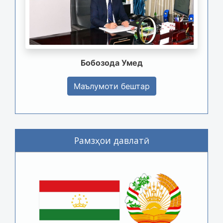
Бобозода Умед
Маълумоти бештар
Рамзҳои давлатӣ