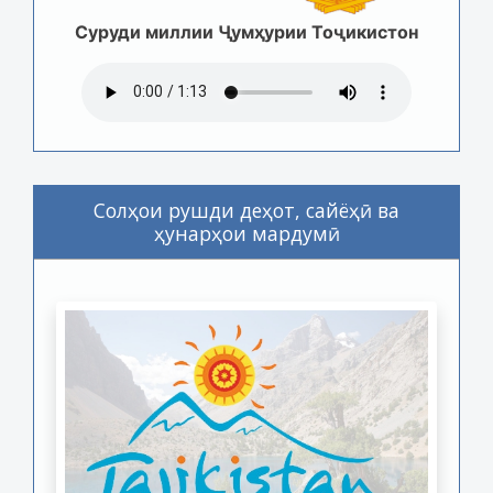
Суруди миллии Ҷумҳурии Тоҷикистон
Солҳои рушди деҳот, сайёҳӣ ва
ҳунарҳои мардумӣ