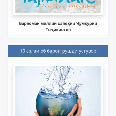
Барномаи миллии сайёҳии Ҷумҳурии
Тоҷикистон
10 солаи об барои рушди устувор