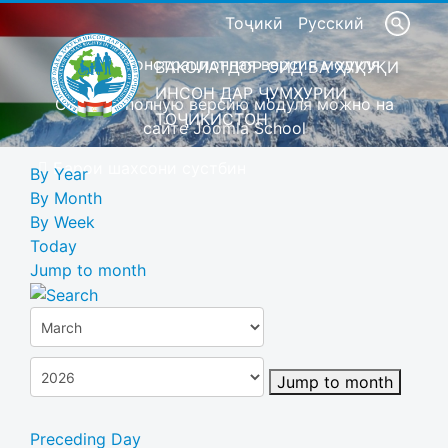
Тоҷикӣ
Русский
Это демонстрационная версия модуля
ВАКОЛАТДОР ОИД БА ҲУҚУҚИ
ИНСОН ДАР ҶУМҲУРИИ
Скачать полную версию модуля можно на
ТОҶИКИСТОН
сайте Joomla School
Барои шахсони сустбин
By Year
By Month
By Week
Today
Jump to month
Jump to month
Preceding Day