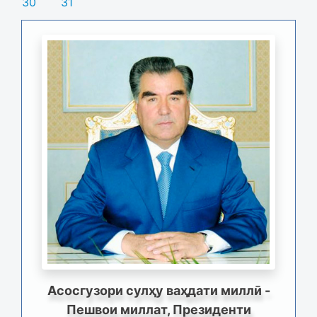
30
31
Асосгузори сулҳу ваҳдати миллӣ -
Пешвои миллат, Президенти