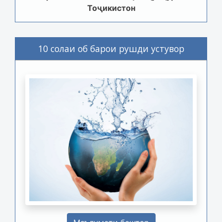
Тоҷикистон
10 солаи об барои рушди устувор