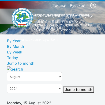
Тоҷикӣ
Русский
Это демонстрационная версия модуля
ВАКОЛАТДОР ОИД БА ҲУҚУҚИ
ИНСОН ДАР ҶУМҲУРИИ
Скачать полную версию модуля можно на
ТОҶИКИСТОН
сайте Joomla School
Барои шахсони сустбин
By Year
By Month
By Week
Today
Jump to month
Jump to month
Monday, 15 August 2022