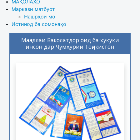
МАҚОЛАҲО
Маркази матбуот
Нашрҳои мо
Истинод ба сомонаҳо
Маҷаллаи Ваколатдор оид ба ҳуқуқи
инсон дар Ҷумҳурии Тоҷикистон