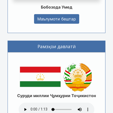
Бобозода Умед
Маълумоти бештар
Рамзҳои давлатӣ
Суруди миллии Ҷумҳурии Тоҷикистон