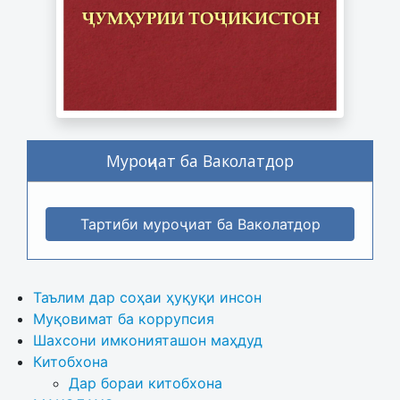
Муроҷиат ба Ваколатдор
Тартиби муроҷиат ба Ваколатдор
Таълим дар соҳаи ҳуқуқи инсон
Муқовимат ба коррупсия
Шахсони имконияташон маҳдуд
Китобхона
Дар бораи китобхона 