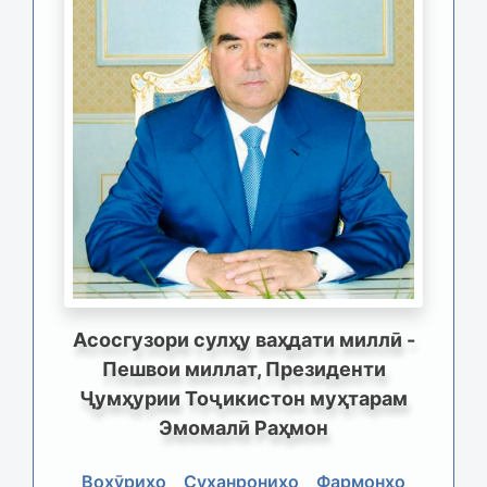
Асосгузори сулҳу ваҳдати миллӣ -
Пешвои миллат, Президенти
Ҷумҳурии Тоҷикистон муҳтарам
Эмомалӣ Раҳмон
Вохӯриҳо
Суханрониҳо
Фармонҳо