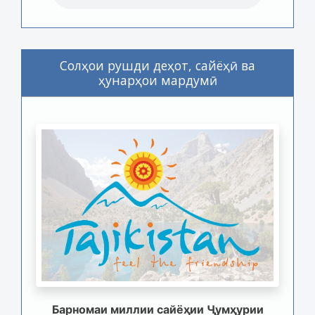
Солҳои рушди деҳот, сайёҳӣ ва
ҳунарҳои мардумӣ
Барномаи миллии сайёҳии Ҷумҳурии