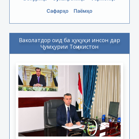
Сафарҳо
Паёмҳо
Ваколатдор оид ба ҳуқуқи инсон дар
Ҷумҳурии Тоҷикистон