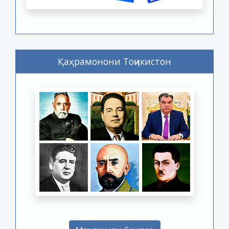
Қаҳрамонони Тоҷикистон