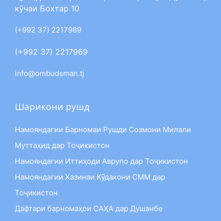
кӯчаи Бохтар 10
(+992 37) 2217989
(+992 37) 2217969
info@ombudsman.tj
Шарикони рушд
Намояндагии Барномаи Рушди Созмони Милали
Муттаҳид дар Тоҷикистон
Намояндагии Иттиҳоди Аврупо дар Тоҷикистон
Намояндагии Хазинаи Кӯдакони СММ дар
Тоҷикистон
Дафтари барномаҳои САҲА дар Душанбе