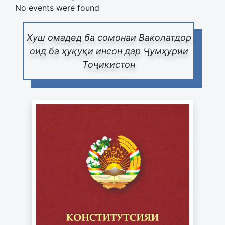
No events were found
Хуш омадед ба сомонаи Ваколатдор
оид ба ҳуқуқи инсон дар Ҷумҳурии
Тоҷикистон