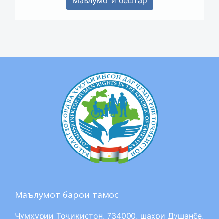
Маълумоти бештар
Маълумот барои тамос
Ҷумҳурии Тоҷикистон, 734000, шаҳри Душанбе,