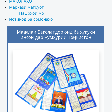
МАҚОЛАҲО
Маркази матбуот
Нашрҳои мо
Истинод ба сомонаҳо
Маҷаллаи Ваколатдор оид ба ҳуқуқи
инсон дар Ҷумҳурии Тоҷикистон