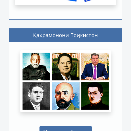
Қаҳрамонони Тоҷикистон