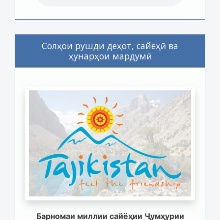
Солҳои рушди деҳот, сайёҳӣ ва
ҳунарҳои мардумӣ
Барномаи миллии сайёҳии Ҷумҳурии