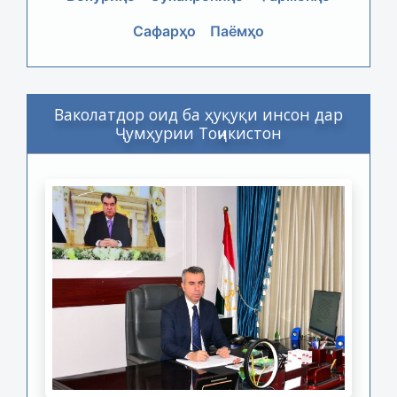
Сафарҳо
Паёмҳо
Ваколатдор оид ба ҳуқуқи инсон дар
Ҷумҳурии Тоҷикистон