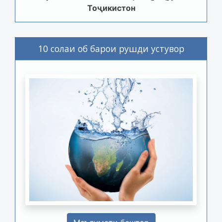
Тоҷикистон
10 солаи об барои рушди устувор