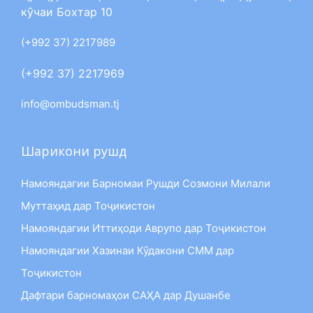
кӯчаи Бохтар 10
(+992 37) 2217989
(+992 37) 2217969
info@ombudsman.tj
Шарикони рушд
Намояндагии Барномаи Рушди Созмони Милали
Муттаҳид дар Тоҷикистон
Намояндагии Иттиҳоди Аврупо дар Тоҷикистон
Намояндагии Хазинаи Кӯдакони СММ дар
Тоҷикистон
Дафтари барномаҳои САҲА дар Душанбе