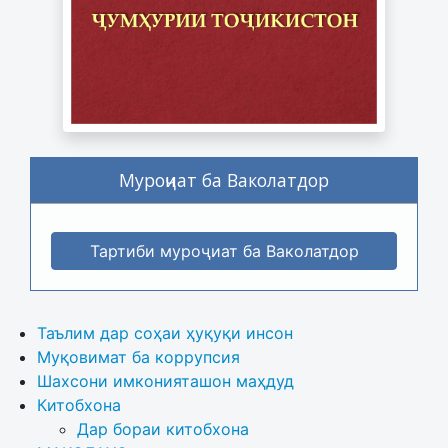
Муроҷиат ба Ваколатдор
Тартиби муроҷиат ба Ваколатдор
Таълим дар соҳаи ҳуқуқи инсон
Муқовимат ба коррупсия
Шахсони имконияташон маҳдуд
Китобхона
Дар бораи китобхона 