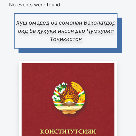
No events were found
Хуш омадед ба сомонаи Ваколатдор
оид ба ҳуқуқи инсон дар Ҷумҳурии
Тоҷикистон