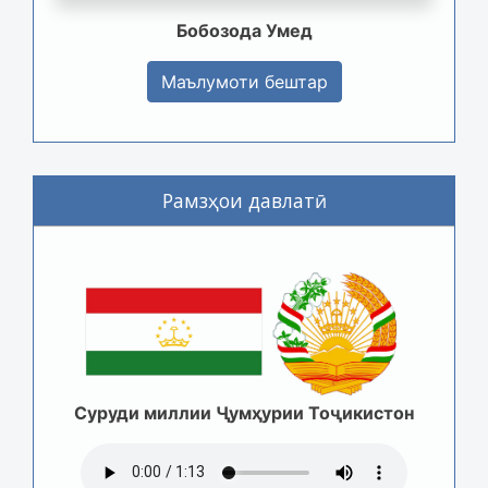
Бобозода Умед
Маълумоти бештар
Рамзҳои давлатӣ
Суруди миллии Ҷумҳурии Тоҷикистон