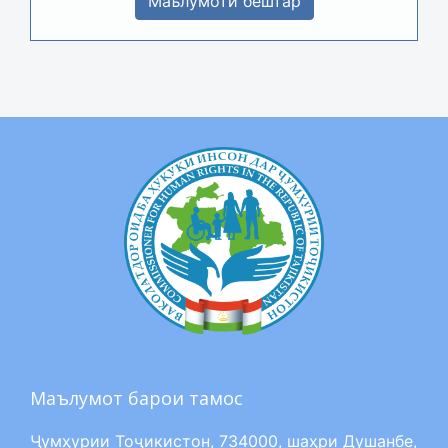
Маълумоти бештар
Маълумот барои тамос
Ҷумҳурии Тоҷикистон, 734000, шаҳри Душанбе,