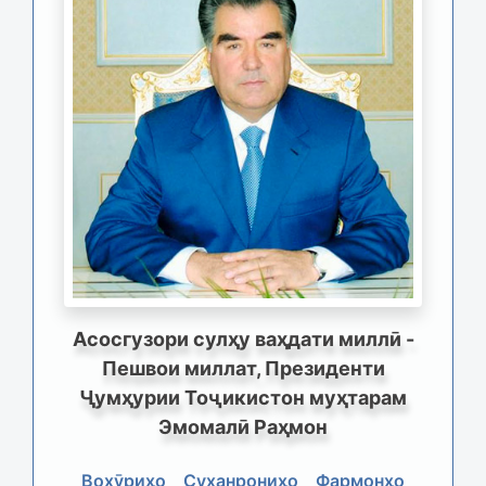
Асосгузори сулҳу ваҳдати миллӣ -
Пешвои миллат, Президенти
Ҷумҳурии Тоҷикистон муҳтарам
Эмомалӣ Раҳмон
Вохӯриҳо
Суханрониҳо
Фармонҳо