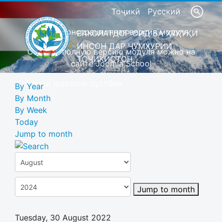
Тоҷикӣ
Русский
Это демонстрационная версия модуля
ВАКОЛАТДОР ОИД БА ҲУҚУҚИ
ИНСОН ДАР ҶУМҲУРИИ
Скачать полную версию модуля можно на
ТОҶИКИСТОН
сайте Joomla School
Барои шахсони сустбин
By Year
By Month
By Week
Today
Jump to month
Jump to month
Tuesday, 30 August 2022