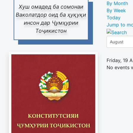
By Month
Хуш омадед ба сомонаи
By Week
Ваколатдор оид ба ҳуқуқи
Today
инсон дар Ҷумҳурии
Jump to mo
Тоҷикистон
Friday, 19 
No events 