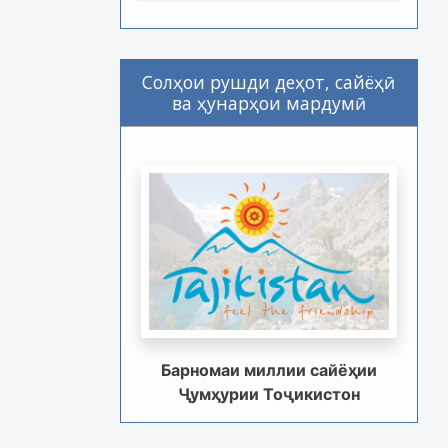
Солҳои рушди деҳот, сайёҳӣ
ва ҳунарҳои мардумӣ
Барномаи миллии сайёҳии
Ҷумҳурии Тоҷикистон