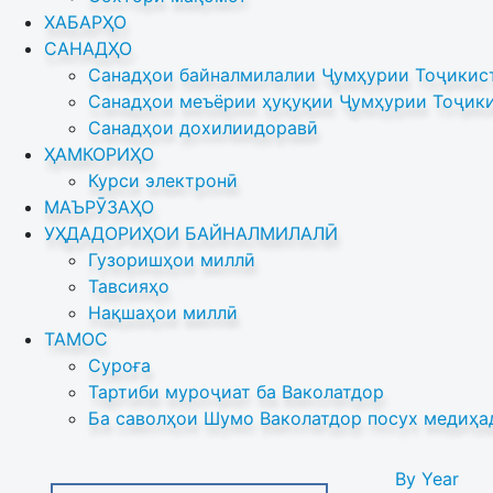
ХАБАРҲО
САНАДҲО
Санадҳои байналмилалии Ҷумҳурии Тоҷикист
Санадҳои меъёрии ҳуқуқии Ҷумҳурии Тоҷики
Санадҳои дохилиидоравӣ
ҲАМКОРИҲО
Курси электронӣ
МАЪРӮЗАҲО
УҲДАДОРИҲОИ БАЙНАЛМИЛАЛӢ
Гузоришҳои миллӣ
Тавсияҳо
Нақшаҳои миллӣ
ТАМОС
Суроға
Тартиби муроҷиат ба Ваколатдор
Ба саволҳои Шумо Ваколатдор посух медиҳа
By Year