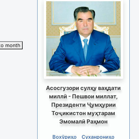
to month
Асосгузори сулҳу ваҳдати
миллӣ - Пешвои миллат,
Президенти Ҷумҳурии
Тоҷикистон муҳтарам
Эмомалӣ Раҳмон
Вохӯриҳо
Суханрониҳо