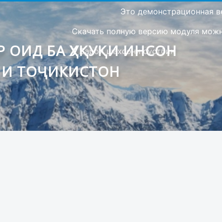
Это демонстрационная в
Скачать полную версию модуля можно
 ОИД БА ҲУҚУҚИ ИНСОН
Барои шахсони сустбин
ИИ ТОҶИКИСТОН