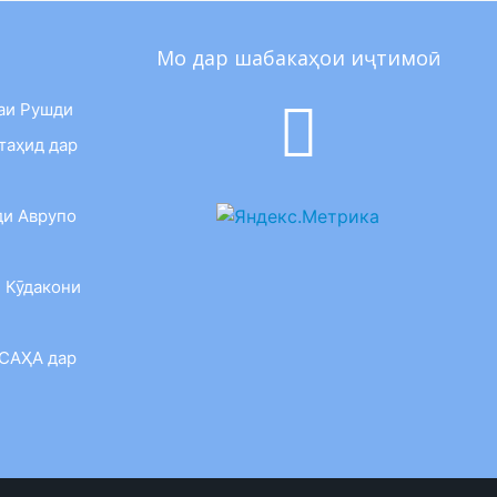
Мо дар шабакаҳои иҷтимоӣ
аи Рушди
таҳид дар
ди Аврупо
 Кӯдакони
 САҲА дар