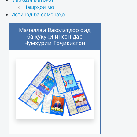
Нашрҳои мо
Истинод ба сомонаҳо
Маҷаллаи Ваколатдор оид
ба ҳуқуқи инсон дар
Ҷумҳурии Тоҷикистон