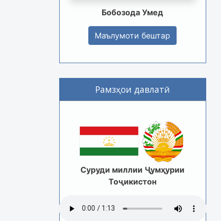
Бобозода Умед
Маълумоти бештар
Рамзҳои давлатӣ
Суруди миллии Ҷумҳурии
Тоҷикистон