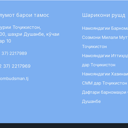
лумот барои тамос
Шарикони рушд
урии Тоҷикистон,
Намояндагии Барном
00, шаҳри Душанбе, кӯчаи
Созмони Милали Мут
ар 10
Тоҷикистон
 37) 2217989
Намояндагии Иттиҳо
дар Тоҷикистон
2 37) 2217969
Намояндагии Хазинаи
ombudsman.tj
СММ дар Тоҷикистон
Дафтари барномаҳои
Душанбе