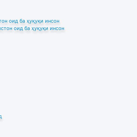
он оид ба ҳуқуқи инсон
стон оид ба ҳуқуқи инсон
д