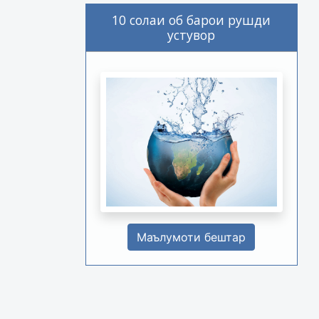
10 солаи об барои рушди
устувор
Маълумоти бештар