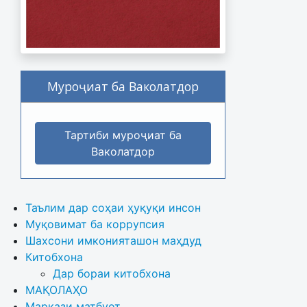
Муроҷиат ба Ваколатдор
Тартиби муроҷиат ба
Ваколатдор
Таълим дар соҳаи ҳуқуқи инсон
Муқовимат ба коррупсия
Шахсони имконияташон маҳдуд
Китобхона
Дар бораи китобхона 
МАҚОЛАҲО
Маркази матбуот