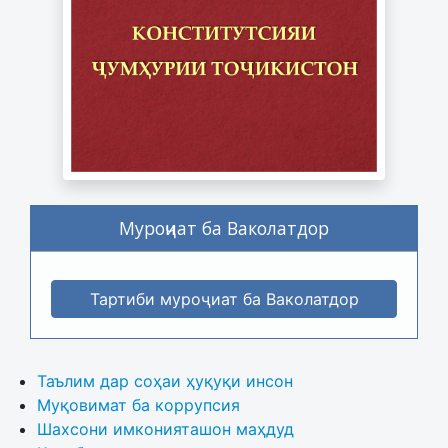
Муроҷиат ба Ваколатдор
Тартиби муроҷиат ба Ваколатдор
Таълим дар соҳаи ҳуқуқи инсон
Муқовимат ба коррупсия
Шахсони имконияташон маҳдуд