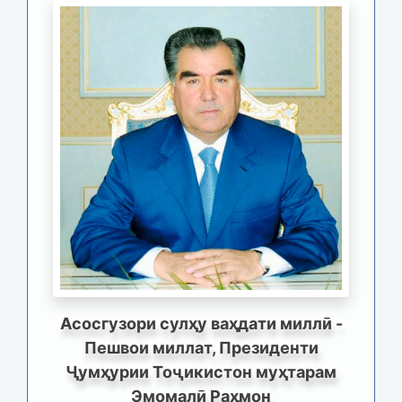
Асосгузори сулҳу ваҳдати миллӣ -
Пешвои миллат, Президенти
Ҷумҳурии Тоҷикистон муҳтарам
Эмомалӣ Раҳмон