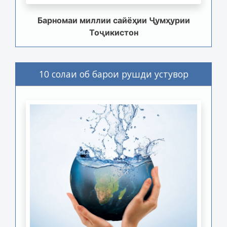
Барномаи миллии сайёҳии Ҷумҳурии
Тоҷикистон
10 солаи об барои рушди устувор