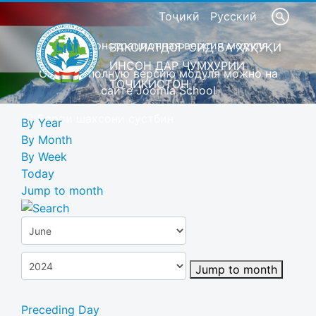
Тоҷикӣ
Русский
Это демонстрационная версия модуля
ВАКОЛАТДОР ОИД БА ҲУҚУҚИ
ИНСОН ДАР ҶУМҲУРИИ
Скачать полную версию модуля можно на
ТОҶИКИСТОН
сайте Joomla School
Барои шахсони сустбин
By Year
By Month
By Week
Today
Jump to month
Jump to month
Preceding Day