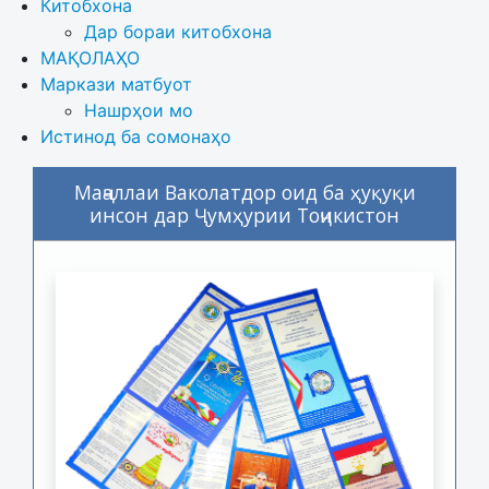
Китобхона
Дар бораи китобхона 
МАҚОЛАҲО
Маркази матбуот
Нашрҳои мо
Истинод ба сомонаҳо
Маҷаллаи Ваколатдор оид ба ҳуқуқи
инсон дар Ҷумҳурии Тоҷикистон