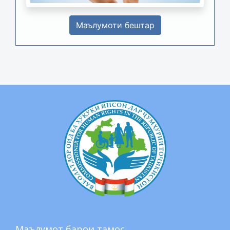
Маълумоти бештар
Маълумот барои тамос