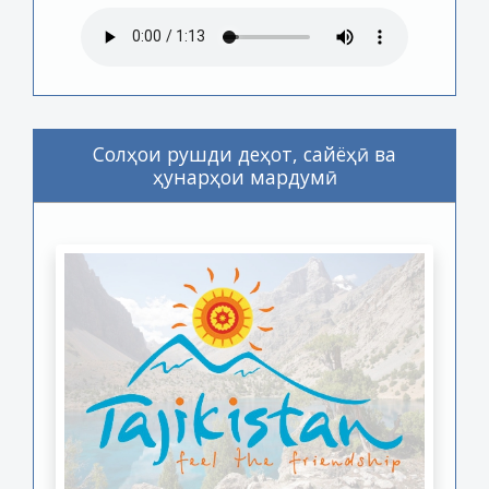
Солҳои рушди деҳот, сайёҳӣ ва
ҳунарҳои мардумӣ