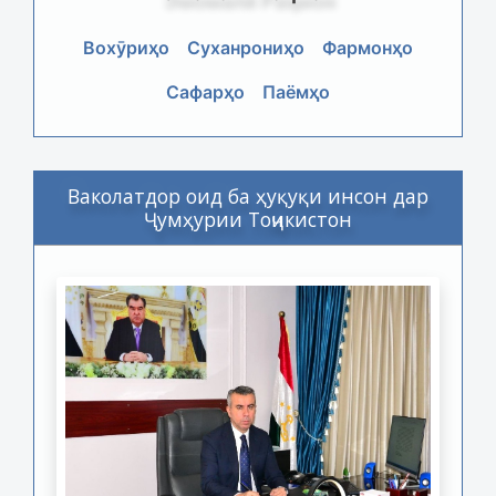
Вохӯриҳо
Суханрониҳо
Фармонҳо
Сафарҳо
Паёмҳо
Ваколатдор оид ба ҳуқуқи инсон дар
Ҷумҳурии Тоҷикистон