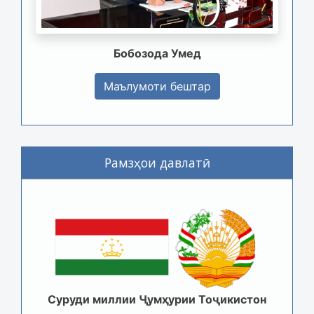
Бобозода Умед
Маълумоти бештар
Рамзҳои давлатӣ
Суруди миллии Ҷумҳурии Тоҷикистон