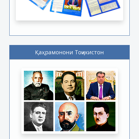
Қаҳрамонони Тоҷикистон