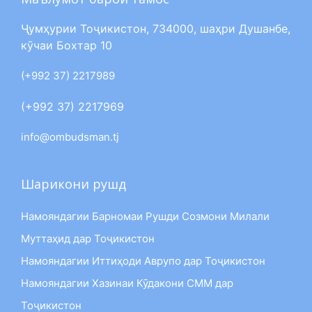
Ҷумҳурии Тоҷикистон, 734000, шаҳри Душанбе,
кӯчаи Бохтар 10
(+992 37) 2217989
(+992 37) 2217969
info@ombudsman.tj
Шарикони рушд
Намояндагии Барномаи Рушди Созмони Милали
Муттаҳид дар Тоҷикистон
Намояндагии Иттиҳоди Аврупо дар Тоҷикистон
Намояндагии Хазинаи Кӯдакони СММ дар
Тоҷикистон