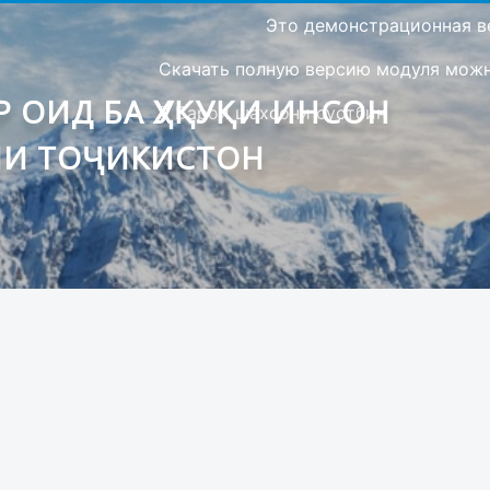
Это демонстрационная в
Скачать полную версию модуля можно
 ОИД БА ҲУҚУҚИ ИНСОН
Барои шахсони сустбин
ИИ ТОҶИКИСТОН