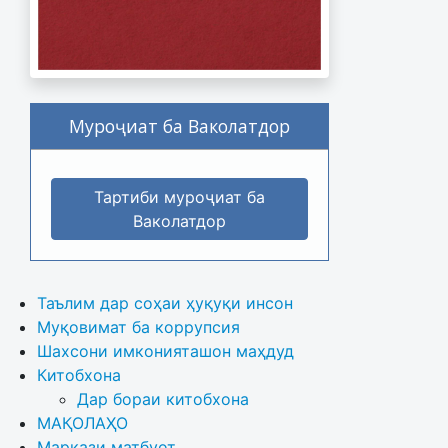
Муроҷиат ба Ваколатдор
Тартиби муроҷиат ба
Ваколатдор
Таълим дар соҳаи ҳуқуқи инсон
Муқовимат ба коррупсия
Шахсони имконияташон маҳдуд
Китобхона
Дар бораи китобхона 
МАҚОЛАҲО
Маркази матбуот