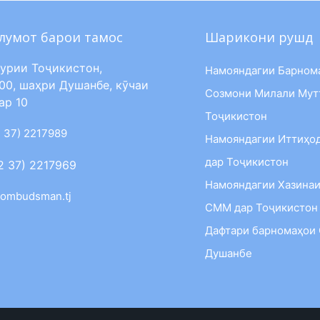
лумот барои тамос
Шарикони рушд
урии Тоҷикистон,
Намояндагии Барном
00, шаҳри Душанбе, кӯчаи
Созмони Милали Мут
ар 10
Тоҷикистон
 37) 2217989
Намояндагии Иттиҳо
дар Тоҷикистон
2 37) 2217969
Намояндагии Хазинаи
ombudsman.tj
СММ дар Тоҷикистон
Дафтари барномаҳои
Душанбе