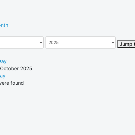
nth
Jump 
Day
 October 2025
Day
were found