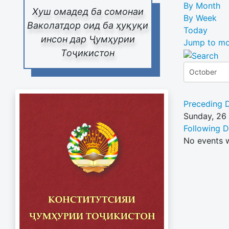
By Month
Хуш омадед ба сомонаи
By Week
Ваколатдор оид ба ҳуқуқи
Today
инсон дар Ҷумҳурии
Jump to mo
Тоҷикистон
Preceding 
Sunday, 26
Following 
No events 