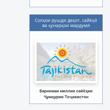
Солҳои рушди деҳот, сайёҳӣ
ва ҳунарҳои мардумӣ
Барномаи миллии сайёҳии
Ҷумҳурии Тоҷикистон