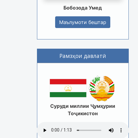
Бобозода Умед
Маълумоти бештар
Рамзҳои давлатӣ
Суруди миллии Ҷумҳурии
Тоҷикистон