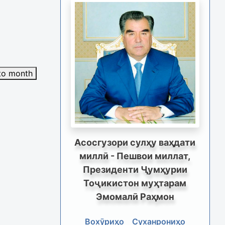
to month
Асосгузори сулҳу ваҳдати
миллӣ - Пешвои миллат,
Президенти Ҷумҳурии
Тоҷикистон муҳтарам
Эмомалӣ Раҳмон
Вохӯриҳо
Суханрониҳо