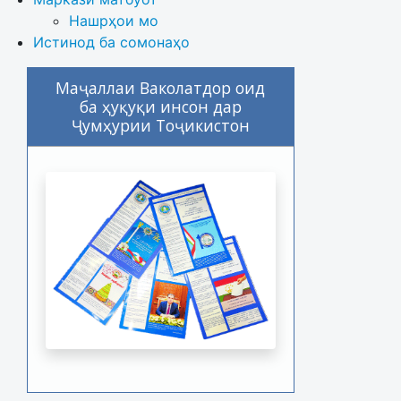
Нашрҳои мо
Истинод ба сомонаҳо
Маҷаллаи Ваколатдор оид
ба ҳуқуқи инсон дар
Ҷумҳурии Тоҷикистон