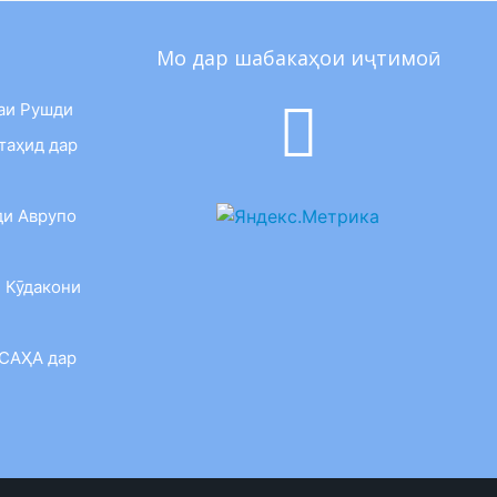
Мо дар шабакаҳои иҷтимоӣ
аи Рушди
таҳид дар
ди Аврупо
 Кӯдакони
 САҲА дар