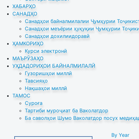
ХАБАРҲО
САНАДҲО
Санадҳои байналмилалии Ҷумҳурии Тоҷикист
Санадҳои меъёрии ҳуқуқии Ҷумҳурии Тоҷики
Санадҳои дохилиидоравӣ
ҲАМКОРИҲО
Курси электронӣ
МАЪРӮЗАҲО
УҲДАДОРИҲОИ БАЙНАЛМИЛАЛӢ
Гузоришҳои миллӣ
Тавсияҳо
Нақшаҳои миллӣ
ТАМОС
Суроға
Тартиби муроҷиат ба Ваколатдор
Ба саволҳои Шумо Ваколатдор посух медиҳа
By Year