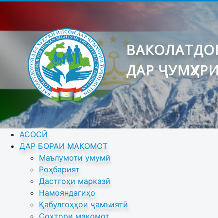
ВАКОЛАТДОР
ДАР ҶУМҲУР
АСОСӢ
ДАР БОРАИ МАҚОМОТ
Маълумоти умумӣ
Роҳбарият
Дастгоҳи марказӣ
Намояндагиҳо
Қабулгоҳҳои ҷамъиятӣ
Сохтори мақомот