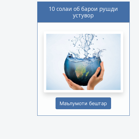
10 солаи об барои рушди
устувор
Маълумоти бештар