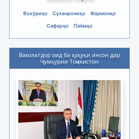
Вохӯриҳо
Суханрониҳо
Фармонҳо
Сафарҳо
Паёмҳо
Ваколатдор оид ба ҳуқуқи инсон дар
Ҷумҳурии Тоҷикистон