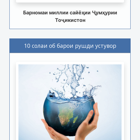
Барномаи миллии сайёҳии Ҷумҳурии
Тоҷикистон
10 солаи об барои рушди устувор