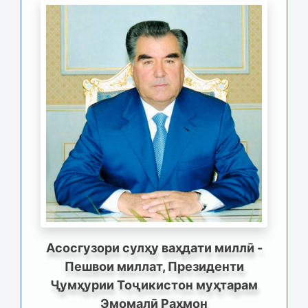
Асосгузори сулҳу ваҳдати миллӣ -
Пешвои миллат, Президенти
Ҷумҳурии Тоҷикистон муҳтарам
Эмомалӣ Раҳмон