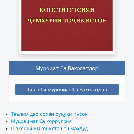
Муроҷиат ба Ваколатдор
Тартиби муроҷиат ба Ваколатдор
Таълим дар соҳаи ҳуқуқи инсон
Муқовимат ба коррупсия
Шахсони имконияташон маҳдуд