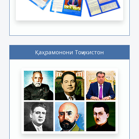
Қаҳрамонони Тоҷикистон