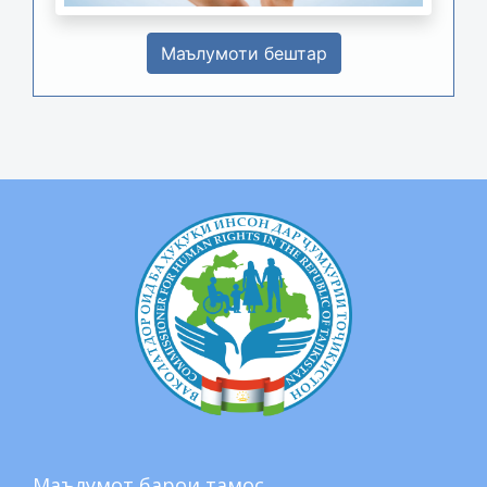
Маълумоти бештар
Маълумот барои тамос