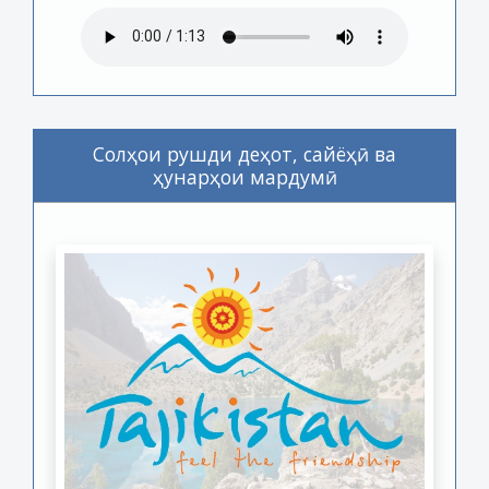
Солҳои рушди деҳот, сайёҳӣ ва
ҳунарҳои мардумӣ