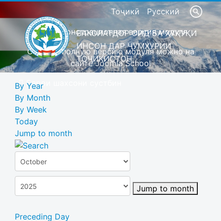
Тоҷикӣ
Русский
Это демонстрационная версия модуля
ВАКОЛАТДОР ОИД БА ҲУҚУҚИ
ИНСОН ДАР ҶУМҲУРИИ
Скачать полную версию модуля можно на
ТОҶИКИСТОН
сайте Joomla School
Барои шахсони сустбин
By Year
By Month
By Week
Today
Jump to month
Jump to month
Preceding Day