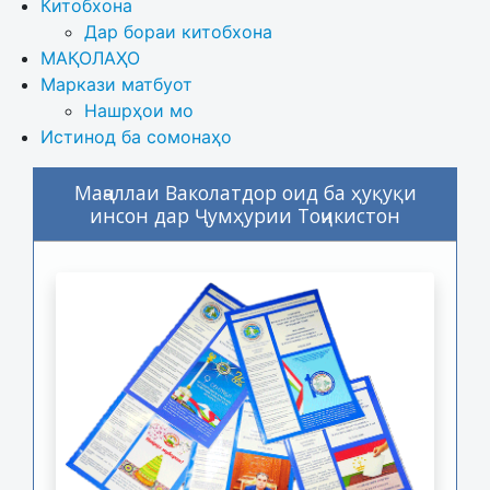
Китобхона
Дар бораи китобхона 
МАҚОЛАҲО
Маркази матбуот
Нашрҳои мо
Истинод ба сомонаҳо
Маҷаллаи Ваколатдор оид ба ҳуқуқи
инсон дар Ҷумҳурии Тоҷикистон