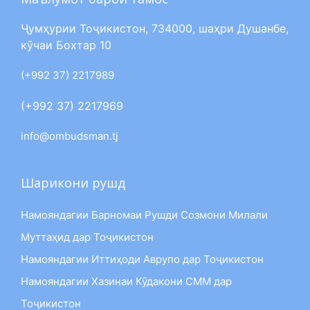
Ҷумҳурии Тоҷикистон, 734000, шаҳри Душанбе,
кӯчаи Бохтар 10
(+992 37) 2217989
(+992 37) 2217969
info@ombudsman.tj
Шарикони рушд
Намояндагии Барномаи Рушди Созмони Милали
Муттаҳид дар Тоҷикистон
Намояндагии Иттиҳоди Аврупо дар Тоҷикистон
Намояндагии Хазинаи Кӯдакони СММ дар
Тоҷикистон