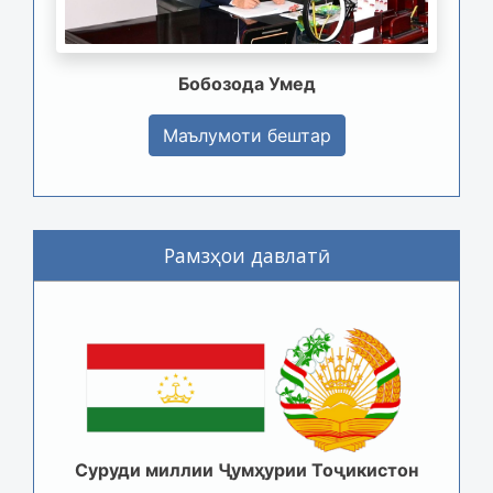
Бобозода Умед
Маълумоти бештар
Рамзҳои давлатӣ
Суруди миллии Ҷумҳурии Тоҷикистон