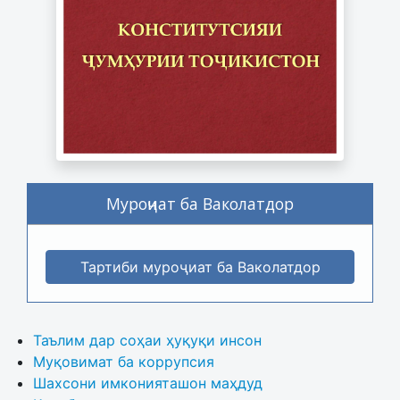
Муроҷиат ба Ваколатдор
Тартиби муроҷиат ба Ваколатдор
Таълим дар соҳаи ҳуқуқи инсон
Муқовимат ба коррупсия
Шахсони имконияташон маҳдуд