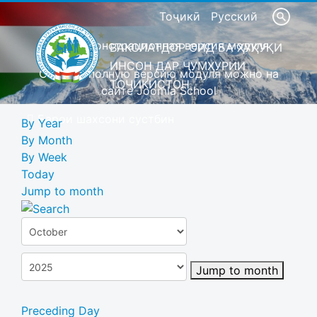
Тоҷикӣ
Русский
Это демонстрационная версия модуля
ВАКОЛАТДОР ОИД БА ҲУҚУҚИ
ИНСОН ДАР ҶУМҲУРИИ
Скачать полную версию модуля можно на
ТОҶИКИСТОН
сайте Joomla School
Барои шахсони сустбин
By Year
By Month
By Week
Today
Jump to month
Jump to month
Preceding Day