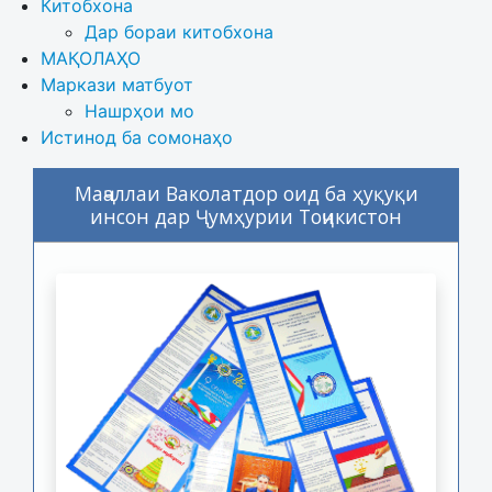
Китобхона
Дар бораи китобхона 
МАҚОЛАҲО
Маркази матбуот
Нашрҳои мо
Истинод ба сомонаҳо
Маҷаллаи Ваколатдор оид ба ҳуқуқи
инсон дар Ҷумҳурии Тоҷикистон