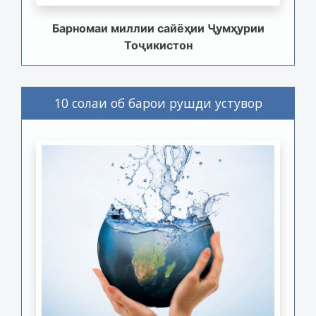
Барномаи миллии сайёҳии Ҷумҳурии
Тоҷикистон
10 солаи об барои рушди устувор