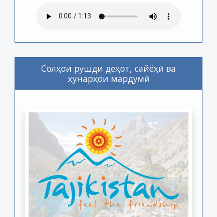
Солҳои рушди деҳот, сайёҳӣ ва
ҳунарҳои мардумӣ