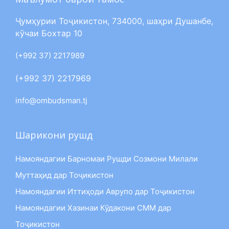
Ҷумҳурии Тоҷикистон, 734000, шаҳри Душанбе,
кӯчаи Бохтар 10
(+992 37) 2217989
(+992 37) 2217969
info@ombudsman.tj
Шарикони рушд
Намояндагии Барномаи Рушди Созмони Милали
Муттаҳид дар Тоҷикистон
Намояндагии Иттиҳоди Аврупо дар Тоҷикистон
Намояндагии Хазинаи Кӯдакони СММ дар
Тоҷикистон