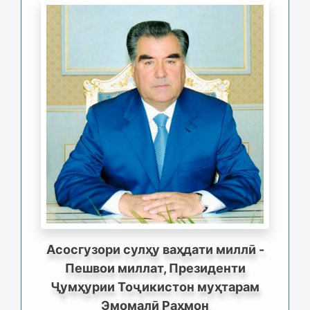
Асосгузори сулҳу ваҳдати миллӣ -
Пешвои миллат, Президенти
Ҷумҳурии Тоҷикистон муҳтарам
Эмомалӣ Раҳмон