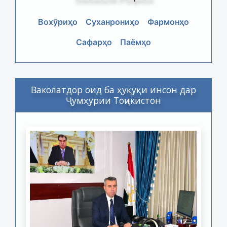
Вохӯриҳо
Суханрониҳо
Фармонҳо
Сафарҳо
Паёмҳо
Ваколатдор оид ба ҳуқуқи инсон дар
Ҷумҳурии Тоҷикистон