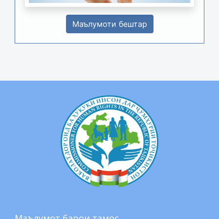
Маълумоти бештар
Маълумот барои тамос