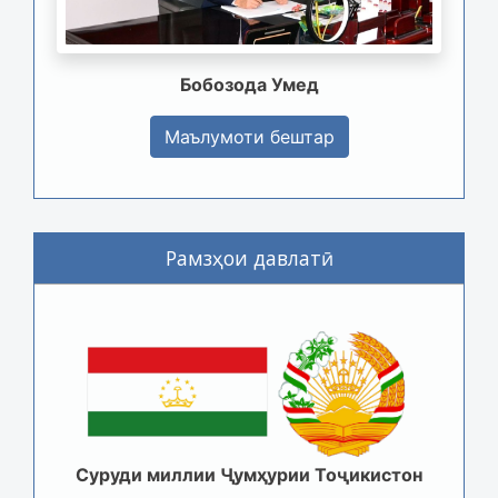
Бобозода Умед
Маълумоти бештар
Рамзҳои давлатӣ
Суруди миллии Ҷумҳурии Тоҷикистон