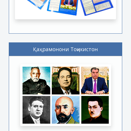
Қаҳрамонони Тоҷикистон