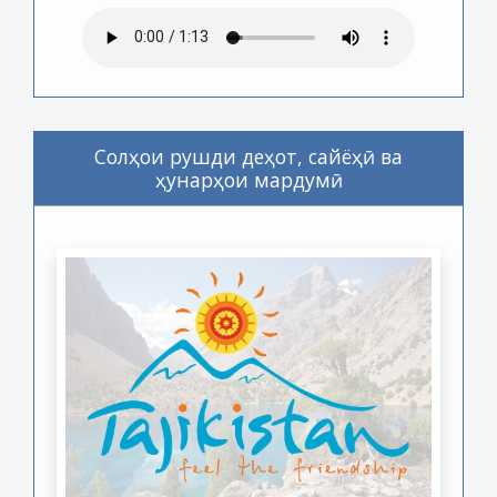
Солҳои рушди деҳот, сайёҳӣ ва
ҳунарҳои мардумӣ