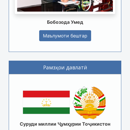
Бобозода Умед
Маълумоти бештар
Рамзҳои давлатӣ
Суруди миллии Ҷумҳурии Тоҷикистон