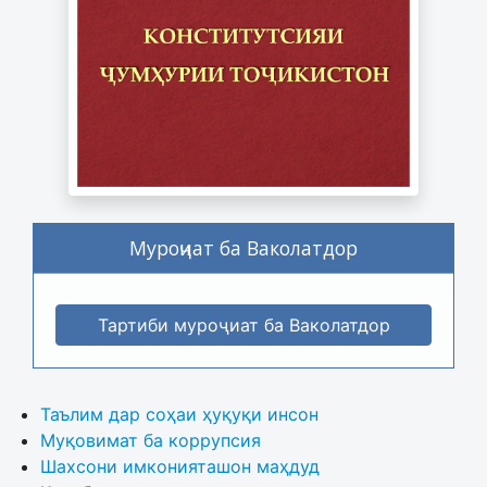
Муроҷиат ба Ваколатдор
Тартиби муроҷиат ба Ваколатдор
Таълим дар соҳаи ҳуқуқи инсон
Муқовимат ба коррупсия
Шахсони имконияташон маҳдуд