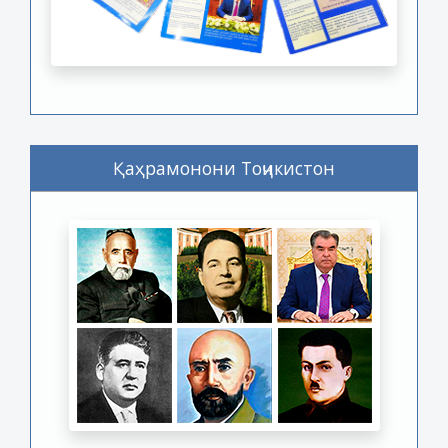
Қаҳрамонони Тоҷикистон