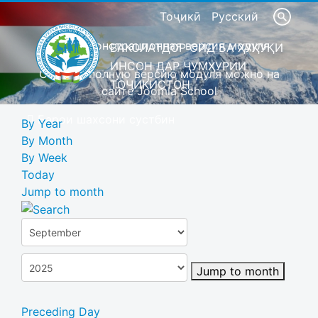
Тоҷикӣ
Русский
Это демонстрационная версия модуля
ВАКОЛАТДОР ОИД БА ҲУҚУҚИ
ИНСОН ДАР ҶУМҲУРИИ
Скачать полную версию модуля можно на
ТОҶИКИСТОН
сайте Joomla School
Барои шахсони сустбин
By Year
By Month
By Week
Today
Jump to month
Jump to month
Preceding Day