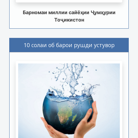
Барномаи миллии сайёҳии Ҷумҳурии
Тоҷикистон
10 солаи об барои рушди устувор