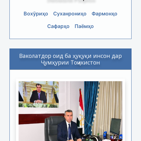
Вохӯриҳо
Суханрониҳо
Фармонҳо
Сафарҳо
Паёмҳо
Ваколатдор оид ба ҳуқуқи инсон дар
Ҷумҳурии Тоҷикистон