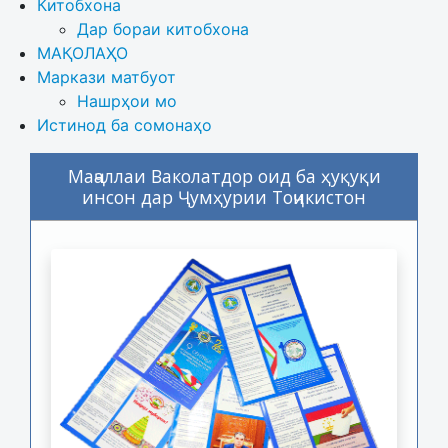
Китобхона
Дар бораи китобхона 
МАҚОЛАҲО
Маркази матбуот
Нашрҳои мо
Истинод ба сомонаҳо
Маҷаллаи Ваколатдор оид ба ҳуқуқи
инсон дар Ҷумҳурии Тоҷикистон