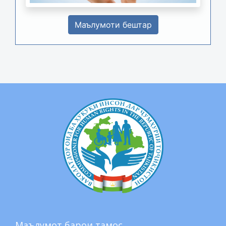
Маълумоти бештар
Маълумот барои тамос