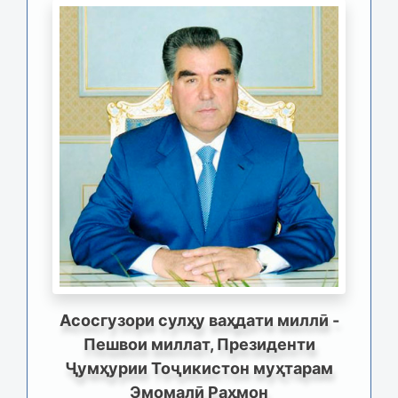
Асосгузори сулҳу ваҳдати миллӣ -
Пешвои миллат, Президенти
Ҷумҳурии Тоҷикистон муҳтарам
Эмомалӣ Раҳмон