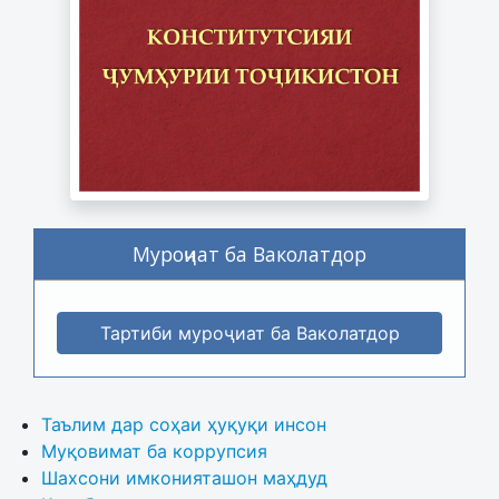
Муроҷиат ба Ваколатдор
Тартиби муроҷиат ба Ваколатдор
Таълим дар соҳаи ҳуқуқи инсон
Муқовимат ба коррупсия
Шахсони имконияташон маҳдуд