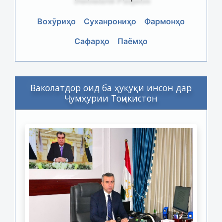
Вохӯриҳо
Суханрониҳо
Фармонҳо
Сафарҳо
Паёмҳо
Ваколатдор оид ба ҳуқуқи инсон дар
Ҷумҳурии Тоҷикистон