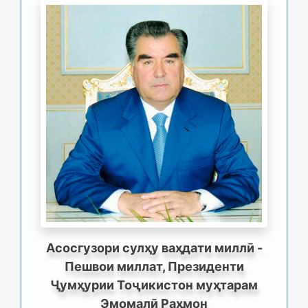
Асосгузори сулҳу ваҳдати миллӣ -
Пешвои миллат, Президенти
Ҷумҳурии Тоҷикистон муҳтарам
Эмомалӣ Раҳмон