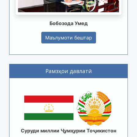
Бобозода Умед
Маълумоти бештар
Рамзҳои давлатӣ
Суруди миллии Ҷумҳурии Тоҷикистон