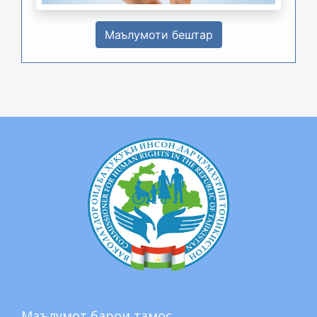
Маълумоти бештар
Маълумот барои тамос