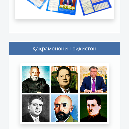
Қаҳрамонони Тоҷикистон