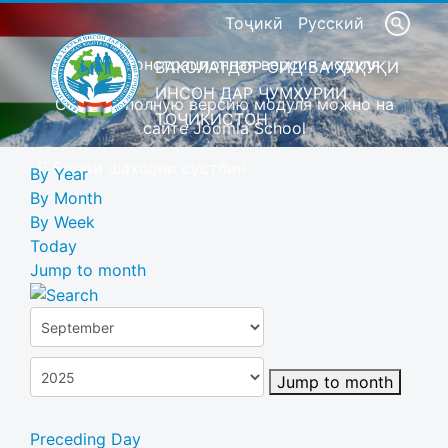
Тоҷикӣ
Русский
Это демонстрационная версия модуля
ВАКОЛАТДОР ОИД БА ҲУҚУҚИ
ИНСОН ДАР ҶУМҲУРИИ
Скачать полную версию модуля можно на
ТОҶИКИСТОН
сайте Joomla School
Барои шахсони сустбин
By Year
By Month
By Week
Today
Jump to month
Jump to month
Preceding Day