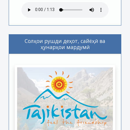
Солҳои рушди деҳот, сайёҳӣ ва
ҳунарҳои мардумӣ