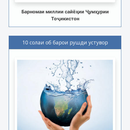
Барномаи миллии сайёҳии Ҷумҳурии
Тоҷикистон
10 солаи об барои рушди устувор