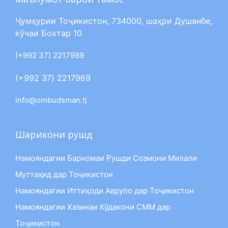
Ҷумҳурии Тоҷикистон, 734000, шаҳри Душанбе,
кӯчаи Бохтар 10
(+992 37) 2217989
(+992 37) 2217969
info@ombudsman.tj
Шарикони рушд
Намояндагии Барномаи Рушди Созмони Милали
Муттаҳид дар Тоҷикистон
Намояндагии Иттиҳоди Аврупо дар Тоҷикистон
Намояндагии Хазинаи Кӯдакони СММ дар
Тоҷикистон