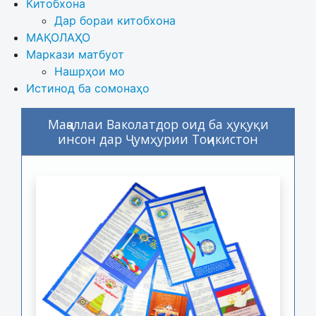
Китобхона
Дар бораи китобхона 
МАҚОЛАҲО
Маркази матбуот
Нашрҳои мо
Истинод ба сомонаҳо
Маҷаллаи Ваколатдор оид ба ҳуқуқи
инсон дар Ҷумҳурии Тоҷикистон