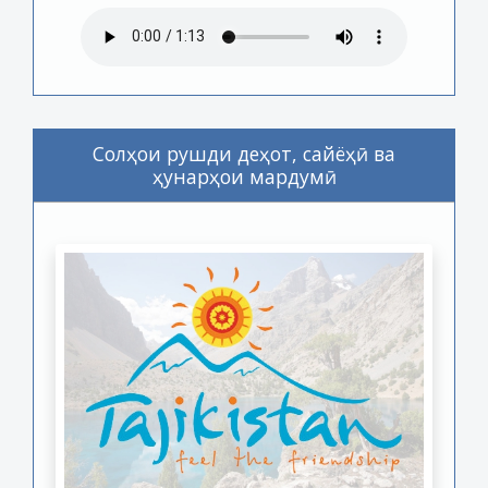
Солҳои рушди деҳот, сайёҳӣ ва
ҳунарҳои мардумӣ