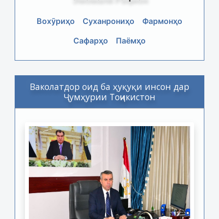
Вохӯриҳо
Суханрониҳо
Фармонҳо
Сафарҳо
Паёмҳо
Ваколатдор оид ба ҳуқуқи инсон дар
Ҷумҳурии Тоҷикистон