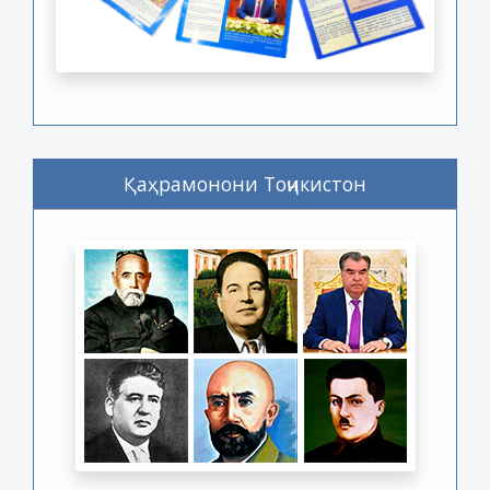
Қаҳрамонони Тоҷикистон