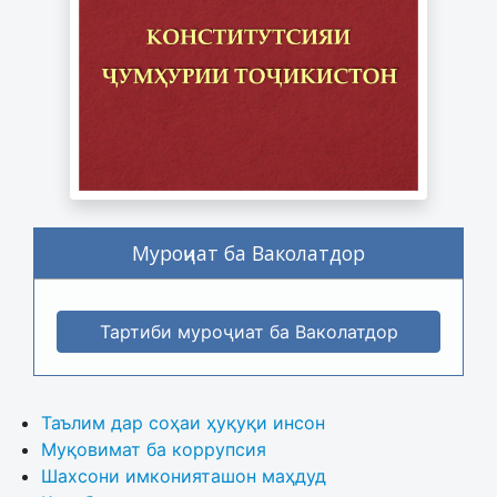
Муроҷиат ба Ваколатдор
Тартиби муроҷиат ба Ваколатдор
Таълим дар соҳаи ҳуқуқи инсон
Муқовимат ба коррупсия
Шахсони имконияташон маҳдуд