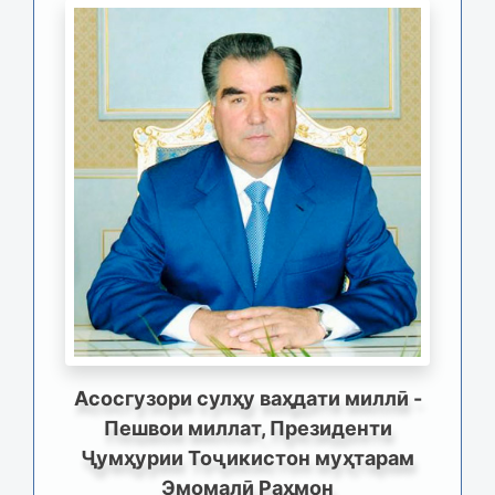
Асосгузори сулҳу ваҳдати миллӣ -
Пешвои миллат, Президенти
Ҷумҳурии Тоҷикистон муҳтарам
Эмомалӣ Раҳмон