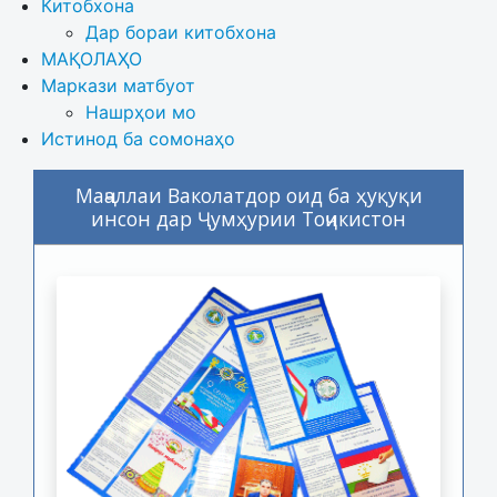
Китобхона
Дар бораи китобхона 
МАҚОЛАҲО
Маркази матбуот
Нашрҳои мо
Истинод ба сомонаҳо
Маҷаллаи Ваколатдор оид ба ҳуқуқи
инсон дар Ҷумҳурии Тоҷикистон