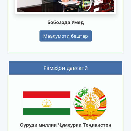
Бобозода Умед
Маълумоти бештар
Рамзҳои давлатӣ
Суруди миллии Ҷумҳурии Тоҷикистон