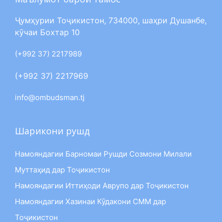
Ҷумҳурии Тоҷикистон, 734000, шаҳри Душанбе,
кӯчаи Бохтар 10
(+992 37) 2217989
(+992 37) 2217969
info@ombudsman.tj
Шарикони рушд
Намояндагии Барномаи Рушди Созмони Милали
Муттаҳид дар Тоҷикистон
Намояндагии Иттиҳоди Аврупо дар Тоҷикистон
Намояндагии Хазинаи Кӯдакони СММ дар
Тоҷикистон