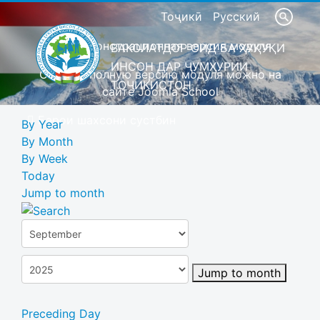
Тоҷикӣ
Русский
Это демонстрационная версия модуля
ВАКОЛАТДОР ОИД БА ҲУҚУҚИ
ИНСОН ДАР ҶУМҲУРИИ
Скачать полную версию модуля можно на
ТОҶИКИСТОН
сайте Joomla School
Барои шахсони сустбин
By Year
By Month
By Week
Today
Jump to month
Jump to month
Preceding Day