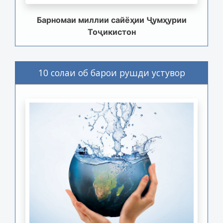
Барномаи миллии сайёҳии Ҷумҳурии
Тоҷикистон
10 солаи об барои рушди устувор