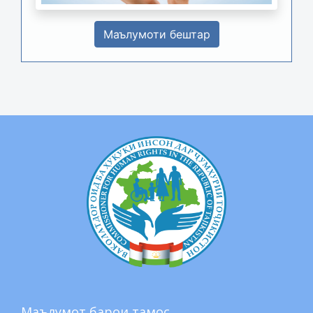
Маълумоти бештар
Маълумот барои тамос