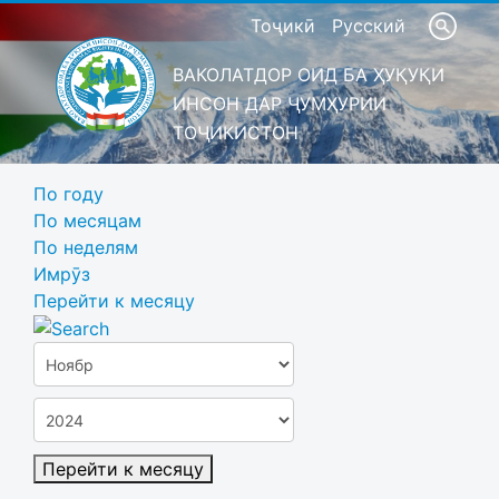
Тоҷикӣ
Русский
ВАКОЛАТДОР ОИД БА ҲУҚУҚИ
ИНСОН ДАР ҶУМҲУРИИ
ТОҶИКИСТОН
По году
По месяцам
По неделям
Имрӯз
Перейти к месяцу
Перейти к месяцу