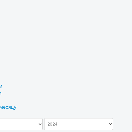
м
м
 месяцу