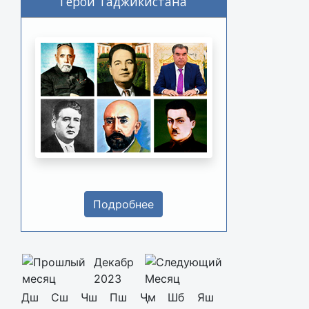
Герои Таджикистана
Подробнее
Декабр
2023
Дш
Сш
Чш
Пш
Ҷм
Шб
Яш