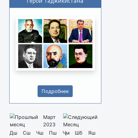
Герои Таджикистана
Подробнее
Март
2023
Дш
Сш
Чш
Пш
Ҷм
Шб
Яш