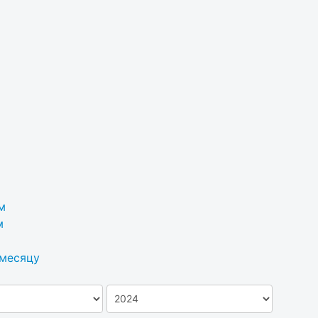
м
м
 месяцу