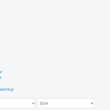
м
м
 месяцу