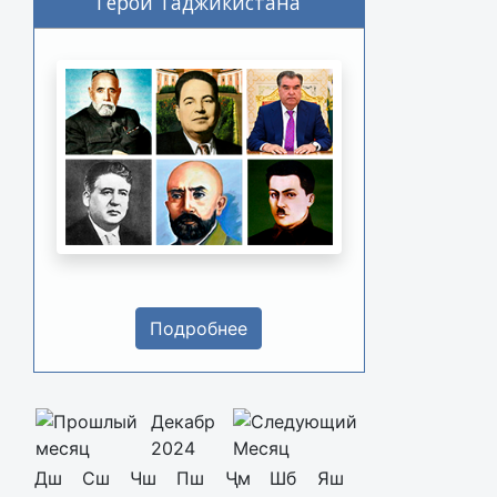
Герои Таджикистана
Подробнее
Декабр
2024
Дш
Сш
Чш
Пш
Ҷм
Шб
Яш