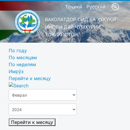
Тоҷикӣ
Русский
ВАКОЛАТДОР ОИД БА ҲУҚУҚИ
ИНСОН ДАР ҶУМҲУРИИ
ТОҶИКИСТОН
По году
По месяцам
По неделям
Имрӯз
Перейти к месяцу
Перейти к месяцу