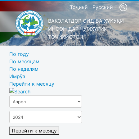
Тоҷикӣ
Русский
ВАКОЛАТДОР ОИД БА ҲУҚУҚИ
ИНСОН ДАР ҶУМҲУРИИ
ТОҶИКИСТОН
По году
По месяцам
По неделям
Имрӯз
Перейти к месяцу
Перейти к месяцу