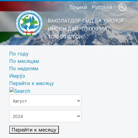
Тоҷикӣ
Русский
ВАКОЛАТДОР ОИД БА ҲУҚУҚИ
ИНСОН ДАР ҶУМҲУРИИ
ТОҶИКИСТОН
По году
По месяцам
По неделям
Имрӯз
Перейти к месяцу
Перейти к месяцу