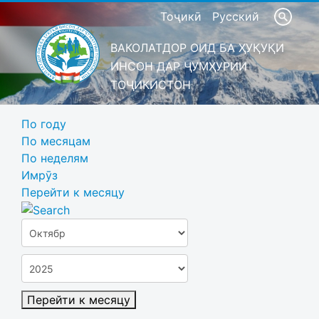
Тоҷикӣ
Русский
ВАКОЛАТДОР ОИД БА ҲУҚУҚИ
ИНСОН ДАР ҶУМҲУРИИ
ТОҶИКИСТОН
По году
По месяцам
По неделям
Имрӯз
Перейти к месяцу
Перейти к месяцу