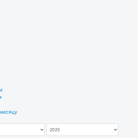
м
м
 месяцу