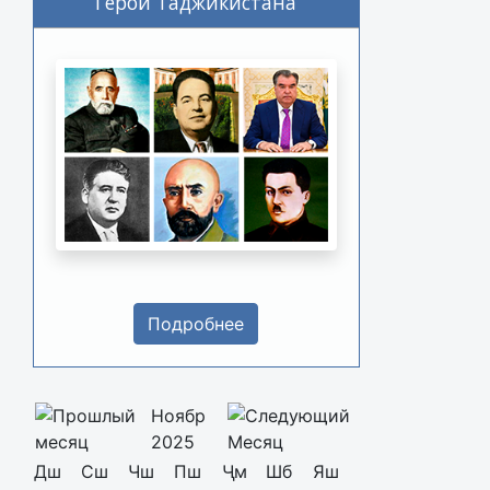
Герои Таджикистана
Подробнее
Ноябр
2025
Дш
Сш
Чш
Пш
Ҷм
Шб
Яш