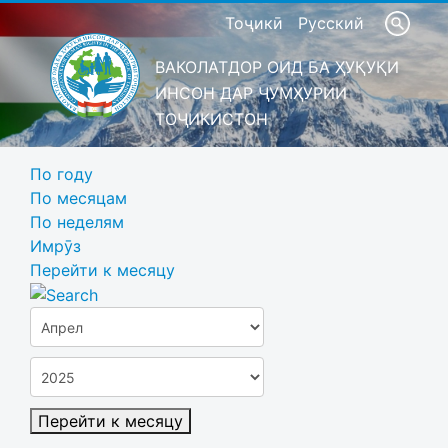
Тоҷикӣ
Русский
ВАКОЛАТДОР ОИД БА ҲУҚУҚИ
ИНСОН ДАР ҶУМҲУРИИ
ТОҶИКИСТОН
По году
По месяцам
По неделям
Имрӯз
Перейти к месяцу
Перейти к месяцу