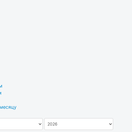
м
м
 месяцу