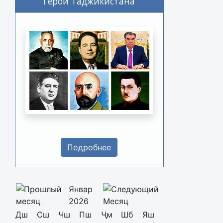
Герои Таджикистана
Подробнее
Январ
2026
Дш
Сш
Чш
Пш
Ҷм
Шб
Яш