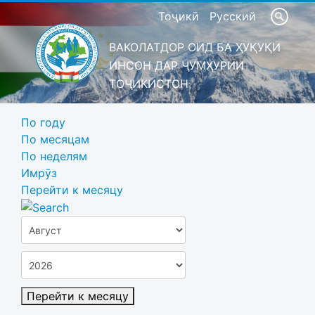
Тоҷикӣ
Русский
ВАКОЛАТДОР ОИД БА ҲУҚУҚИ
ИНСОН ДАР ҶУМҲУРИИ
ТОҶИКИСТОН
По году
По месяцам
По неделям
Имрӯз
Перейти к месяцу
Перейти к месяцу