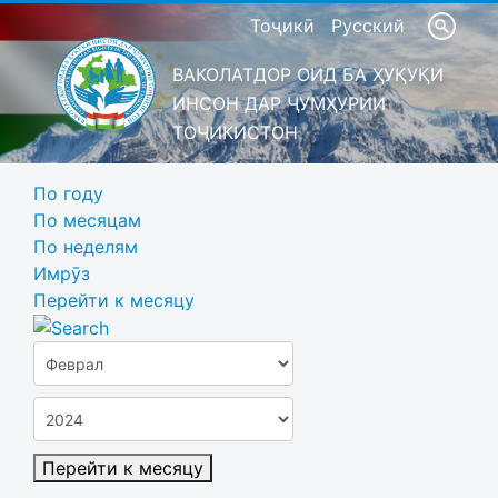
Тоҷикӣ
Русский
ВАКОЛАТДОР ОИД БА ҲУҚУҚИ
ИНСОН ДАР ҶУМҲУРИИ
ТОҶИКИСТОН
По году
По месяцам
По неделям
Имрӯз
Перейти к месяцу
Перейти к месяцу