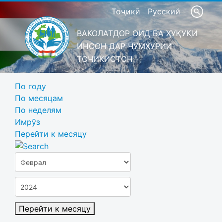
Тоҷикӣ
Русский
ВАКОЛАТДОР ОИД БА ҲУҚУҚИ
ИНСОН ДАР ҶУМҲУРИИ
ТОҶИКИСТОН
По году
По месяцам
По неделям
Имрӯз
Перейти к месяцу
Перейти к месяцу