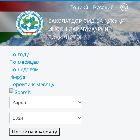
Тоҷикӣ
Русский
ВАКОЛАТДОР ОИД БА ҲУҚУҚИ
ИНСОН ДАР ҶУМҲУРИИ
ТОҶИКИСТОН
По году
По месяцам
По неделям
Имрӯз
Перейти к месяцу
Перейти к месяцу